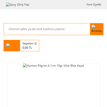
Giriş Yap
Yeni Üyelik
Sepetim
0,00 TL