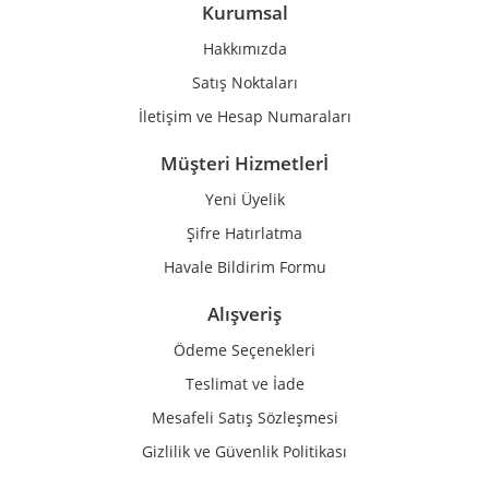
Ürün bilgilerinde hatalar bulunuyor.
Kurumsal
Ürün fiyatı diğer sitelerden daha pahalı.
Hakkımızda
Bu ürüne benzer farklı alternatifler olmalı.
Satış Noktaları
İletişim ve Hesap Numaraları
Müşteri Hizmetlerİ
Yeni Üyelik
Gönder
Şifre Hatırlatma
Havale Bildirim Formu
Alışveriş
Ödeme Seçenekleri
Teslimat ve İade
Mesafeli Satış Sözleşmesi
Gizlilik ve Güvenlik Politikası