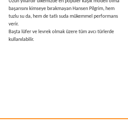
Uzun yıllardır ülkemizde en popüler kaşık modeli olma
başarısını kimseye bırakmayan Hansen Pilgrim, hem
tuzlu su da, hem de tatlı suda mükemmel performans
verir.
Başta lüfer ve levrek olmak üzere tüm avcı türlerde
kullanılabilir.
Bu ürünün fiyat bilgisi, resim, ürün açıklamalarında ve diğer
konularda yetersiz gördüğünüz noktaları öneri formunu
Bu ürüne ilk yorumu siz yapın!
kullanarak tarafımıza iletebilirsiniz.
Görüş ve önerileriniz için teşekkür ederiz.
Yorum Yaz
Ürün resmi kalitesiz, bozuk veya görüntülenemiyor.
Ürün açıklamasında eksik bilgiler bulunuyor.