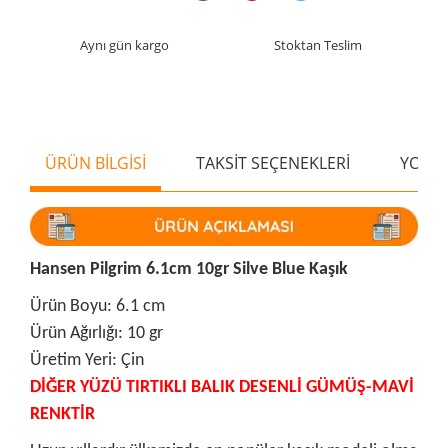
Aynı gün kargo
Stoktan Teslim
ÜRÜN BİLGİSİ
TAKSİT SEÇENEKLERİ
YORU
Hansen Pilgrim 6.1cm 10gr Silve Blue Kaşık
Ürün Boyu: 6.1 cm
Ürün Ağırlığı: 10 gr
Üretim Yeri: Çin
DİĞER YÜZÜ TIRTIKLI BALIK DESENLİ GÜMÜŞ-MAVİ
RENKTİR