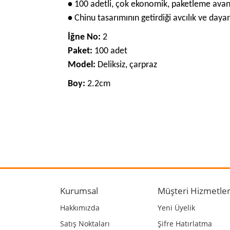
•
100 adetli, çok ekonomik, paketleme avan
•
Chinu tasarımının getirdiği avcılık ve dayanı
İğne No:
2
Paket:
100 adet
Model:
Deliksiz, çarpraz
Boy:
2.2cm
Bu ürünün fiyat bilgisi, resim, ürün açıklamalarında
Görüş ve önerileriniz için teşekkür ederiz.
Ürün resmi kalitesiz, bozuk veya görüntülenemiyo
Ürün açıklamasında eksik bilgiler bulunuyor.
Kurumsal
Müşteri Hizmetler
Ürün bilgilerinde hatalar bulunuyor.
Hakkımızda
Yeni Üyelik
Ürün fiyatı diğer sitelerden daha pahalı.
Satış Noktaları
Şifre Hatırlatma
Bu ürüne benzer farklı alternatifler olmalı.