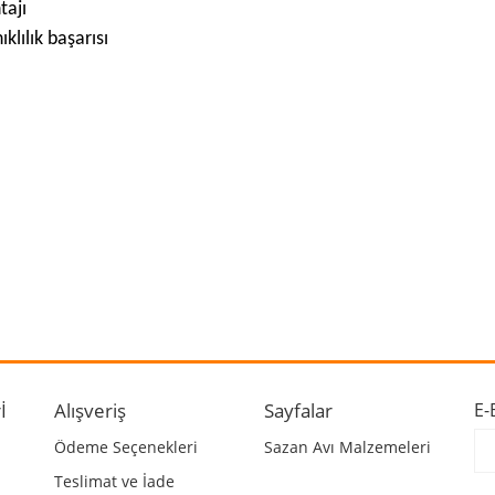
tajı
klılık başarısı
 ve diğer konularda yetersiz gördüğünüz noktaları öneri formunu kullanarak ta
Bu ürüne ilk yorumu siz yapın!
r.
Yorum Yaz
İ
Alışveriş
Sayfalar
E-
Ödeme Seçenekleri
Sazan Avı Malzemeleri
Teslimat ve İade