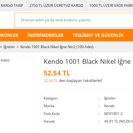
KARGO TAKİP
2750 TL ÜZERİ ÜCRETSİZ KARGO
1000 TL ÜZERİ VADE FARKS
ÜRÜNLER
İNDİRİMDEKİLER
TESLİMAT VE GÜVENLİK
İğneler
Kendo 1001 Black Nikel İğne No:2 (100 Adet)
Kendo 1001 Black Nikel İğne 
52,54 TL
52,54 TL
den başlayan taksitlerle!!
Kategori
İğneler
Marka
Kendo
Stok Kodu
KEN1001-2
Havale
49,91 TL (%5,00 h