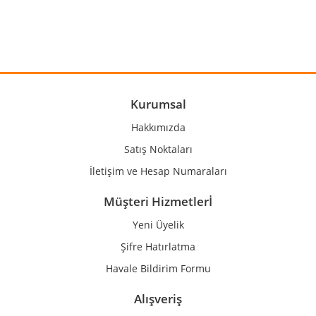
Bu ürüne benzer farklı alternatifler olmalı.
Gönder
Kurumsal
Hakkımızda
Satış Noktaları
İletişim ve Hesap Numaraları
Müşteri Hizmetlerİ
Yeni Üyelik
Şifre Hatırlatma
Havale Bildirim Formu
Alışveriş