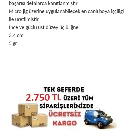
başarısı defalarca kanıtlanmıştır
Micro jig üzerine uygulanabilecek en canlı boya işçiliği
ile üretilmiştir
İnce ve güçlü üst düzey üçlü iğne
3.4 cm
5 gr
Bu ürünün fiyat bilgisi, resim, ürün açıklamalarında ve diğer
konularda yetersiz gördüğünüz noktaları öneri formunu
Bu ürüne ilk yorumu siz yapın!
kullanarak tarafımıza iletebilirsiniz.
Görüş ve önerileriniz için teşekkür ederiz.
Yorum Yaz
Ürün resmi kalitesiz, bozuk veya görüntülenemiyor.
Ürün açıklamasında eksik bilgiler bulunuyor.
Ürün bilgilerinde hatalar bulunuyor.
Ürün fiyatı diğer sitelerden daha pahalı.