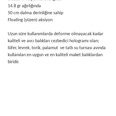
14.8 gr ağırlığında
50 cm dalma derinliğine sahip
Floating (yüzen) aksiyon
Uzun süre kullanımlarda deforme olmayacak kadar
kaliteli ve avcı balıkları cezbedici hologramı olan;
lüfer, levrek, torik, palamut ve tatlı su turnası avında
kullanılan en uygun ve en kaliteli maket balıklardan
biridir.
Bu ürünün fiyat bilgisi, resim, ürün açıklamalarında ve diğer
konularda yetersiz gördüğünüz noktaları öneri formunu
Bu ürüne ilk yorumu siz yapın!
kullanarak tarafımıza iletebilirsiniz.
Görüş ve önerileriniz için teşekkür ederiz.