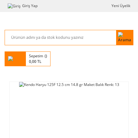
Giriş Yap
Yeni Üyelik
Sepetim
0,00 TL