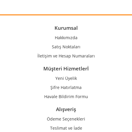
Yorum Yaz
Ürün resmi kalitesiz, bozuk veya görüntülenemiyor.
Ürün açıklamasında eksik bilgiler bulunuyor.
Ürün bilgilerinde hatalar bulunuyor.
Kurumsal
Ürün fiyatı diğer sitelerden daha pahalı.
Hakkımızda
Bu ürüne benzer farklı alternatifler olmalı.
Satış Noktaları
İletişim ve Hesap Numaraları
Müşteri Hizmetlerİ
Yeni Üyelik
Gönder
Şifre Hatırlatma
Havale Bildirim Formu
Alışveriş
Ödeme Seçenekleri
Teslimat ve İade