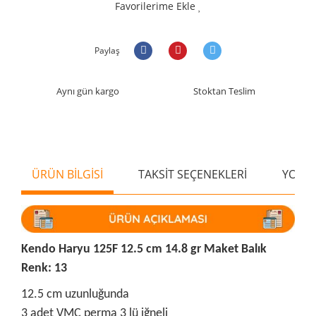
Favorilerime Ekle
Paylaş
Aynı gün kargo
Stoktan Teslim
ÜRÜN BİLGİSİ
TAKSİT SEÇENEKLERİ
YORU
Kendo Haryu 125F 12.5 cm 14.8 gr Maket Balık
Renk: 13
12.5 cm uzunluğunda
3 adet VMC perma 3 lü iğneli