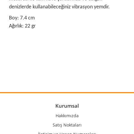
denizlerde kullanabileceğiniz vibrasyon yemdir.
Boy: 7.4 cm
Ağırlık: 22 gr
Bu ürünün fiyat bilgisi, resim, ürün açıklamalarında ve diğer
konularda yetersiz gördüğünüz noktaları öneri formunu
Bu ürüne ilk yorumu siz yapın!
kullanarak tarafımıza iletebilirsiniz.
Görüş ve önerileriniz için teşekkür ederiz.
Yorum Yaz
Ürün resmi kalitesiz, bozuk veya görüntülenemiyor.
Ürün açıklamasında eksik bilgiler bulunuyor.
Ürün bilgilerinde hatalar bulunuyor.
Kurumsal
Ürün fiyatı diğer sitelerden daha pahalı.
Hakkımızda
Bu ürüne benzer farklı alternatifler olmalı.
Satış Noktaları