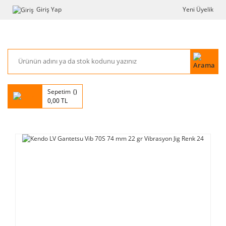
Giriş Yap
Yeni Üyelik
Sepetim
0,00 TL