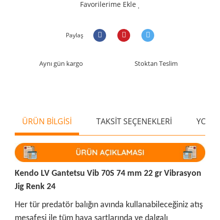
Favorilerime Ekle
Paylaş
Aynı gün kargo
Stoktan Teslim
ÜRÜN BİLGİSİ
TAKSİT SEÇENEKLERİ
YORU
Kendo LV Gantetsu Vib 70S 74 mm 22 gr Vibrasyon
Jig Renk 24
Her tür predatör balığın avında kullanabileceğiniz atış
mesafesi ile tüm hava şartlarında ve dalgalı