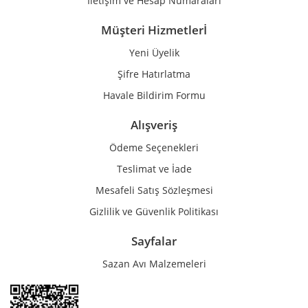
İletişim ve Hesap Numaraları
Müşteri Hizmetlerİ
Yeni Üyelik
Gönder
Şifre Hatırlatma
Havale Bildirim Formu
Alışveriş
Ödeme Seçenekleri
Teslimat ve İade
Mesafeli Satış Sözleşmesi
Gizlilik ve Güvenlik Politikası
Sayfalar
Sazan Avı Malzemeleri