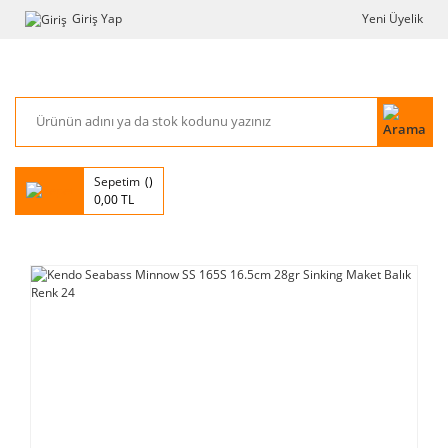
Giriş Yap
Yeni Üyelik
Sepetim
0,00 TL