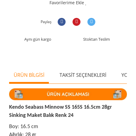
Favorilerime Ekle
Paylaş
Aynı gün kargo
Stoktan Teslim
ÜRÜN BİLGİSİ
TAKSİT SEÇENEKLERİ
YORU
Kendo Seabass Minnow SS 165S 16.5cm 28gr
Sinking Maket Balık Renk 24
Boy: 16.5 cm
Ağırlık: 28 gr