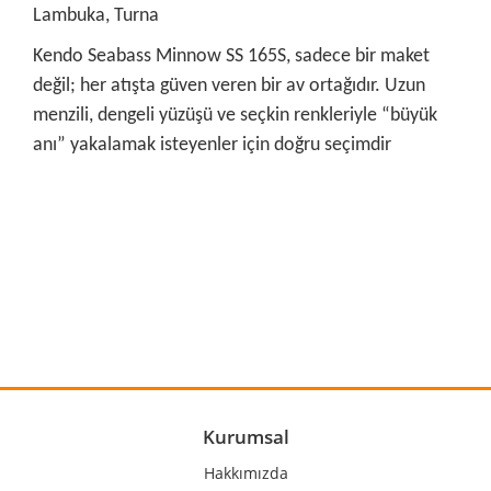
Lambuka, Turna
Kendo Seabass Minnow SS 165S, sadece bir maket
değil; her atışta güven veren bir av ortağıdır. Uzun
menzili, dengeli yüzüşü ve seçkin renkleriyle “büyük
anı” yakalamak isteyenler için doğru seçimdir
Bu ürünün fiyat bilgisi, resim, ürün açıklamalarında ve diğer
konularda yetersiz gördüğünüz noktaları öneri formunu
Bu ürüne ilk yorumu siz yapın!
kullanarak tarafımıza iletebilirsiniz.
Görüş ve önerileriniz için teşekkür ederiz.
Yorum Yaz
Ürün resmi kalitesiz, bozuk veya görüntülenemiyor.
Ürün açıklamasında eksik bilgiler bulunuyor.
Ürün bilgilerinde hatalar bulunuyor.
Kurumsal
Ürün fiyatı diğer sitelerden daha pahalı.
Hakkımızda
Bu ürüne benzer farklı alternatifler olmalı.