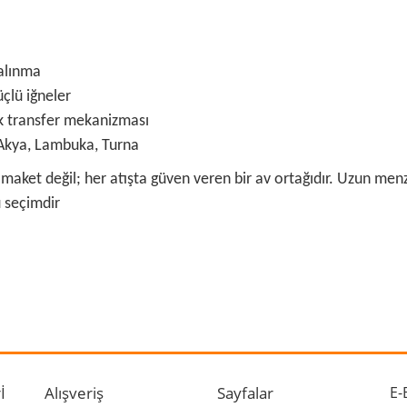
alınma
çlü iğneler
lık transfer mekanizması
 Akya, Lambuka, Turna
ket değil; her atışta güven veren bir av ortağıdır. Uzun menzil
 seçimdir
 ve diğer konularda yetersiz gördüğünüz noktaları öneri formunu kullanarak ta
Bu ürüne ilk yorumu siz yapın!
r.
Yorum Yaz
İ
Alışveriş
Sayfalar
E-