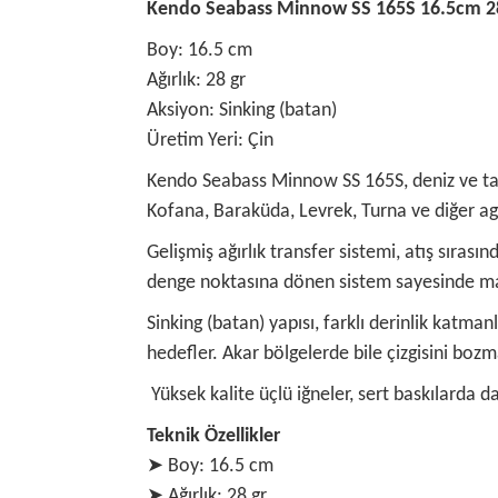
Kendo Seabass Minnow SS 165S 16.5cm 28
Boy: 16.5 cm
Ağırlık: 28 gr
Aksiyon: Sinking (batan)
Üretim Yeri: Çin
Kendo Seabass Minnow SS 165S, deniz ve tatlı
Kofana, Baraküda, Levrek, Turna ve diğer agr
Gelişmiş ağırlık transfer sistemi, atış sıras
denge noktasına dönen sistem sayesinde maket
Sinking (batan) yapısı, farklı derinlik katma
hedefler. Akar bölgelerde bile çizgisini boz
Yüksek kalite üçlü iğneler, sert baskılarda 
Teknik Özellikler
➤ Boy: 16.5 cm
➤ Ağırlık: 28 gr