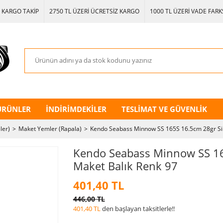
KARGO TAKİP
2750 TL ÜZERİ ÜCRETSİZ KARGO
1000 TL ÜZERİ VADE FARKS
ÜRÜNLER
İNDİRİMDEKİLER
TESLİMAT VE GÜVENLİK
ler)
Maket Yemler (Rapala)
Kendo Seabass Minnow SS 165S 16.5cm 28gr Sin
Kendo Seabass Minnow SS 16
Maket Balık Renk 97
401,40 TL
446,00 TL
401,40 TL
den başlayan taksitlerle!!