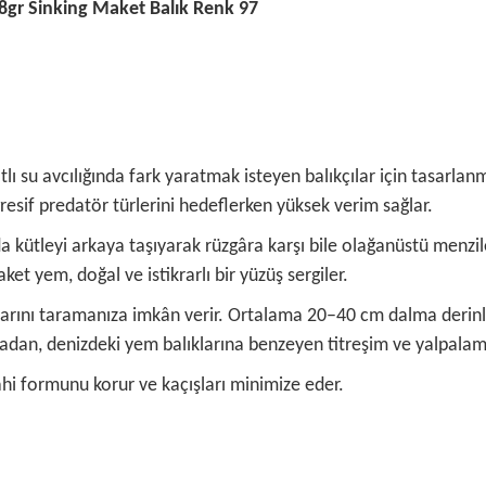
gr Sinking Maket Balık Renk 97
 su avcılığında fark yaratmak isteyen balıkçılar için tasarlanmı
esif predatör türlerini hedeflerken yüksek verim sağlar.
ında kütleyi arkaya taşıyarak rüzgâra karşı bile olağanüstü menzi
 yem, doğal ve istikrarlı bir yüzüş sergiler.
nlarını taramanıza imkân verir. Ortalama 20–40 cm dalma derinliğ
madan, denizdeki yem balıklarına benzeyen titreşim ve yalpalama
dahi formunu korur ve kaçışları minimize eder.