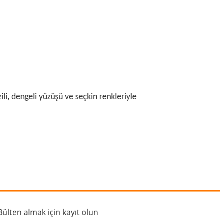
i, dengeli yüzüşü ve seçkin renkleriyle
rafımıza iletebilirsiniz.
Bülten almak için kayıt olun