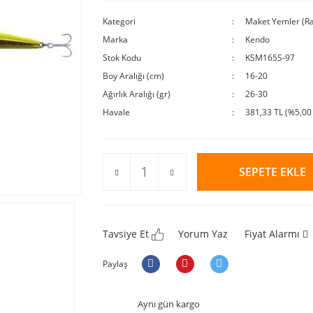
Kategori
Maket Yemler (Ra
Marka
Kendo
Stok Kodu
KSM165S-97
Boy Aralığı (cm)
16-20
Ağırlık Aralığı (gr)
26-30
Havale
381,33 TL (%5,00 
SEPETE EKLE
Tavsiye Et
Yorum Yaz
Fiyat Alarmı
Paylaş
Aynı gün kargo