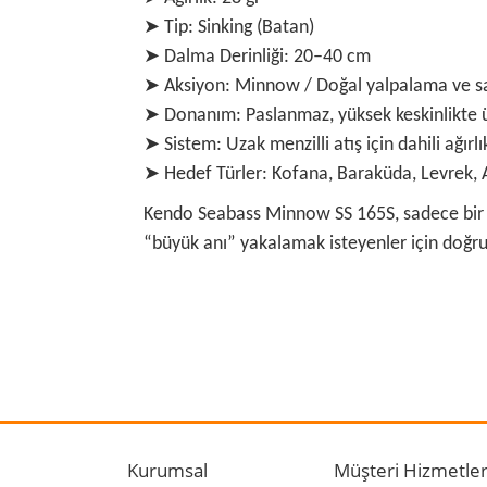
➤ Tip: Sinking (Batan)
➤ Dalma Derinliği: 20–40 cm
➤ Aksiyon: Minnow / Doğal yalpalama ve s
➤ Donanım: Paslanmaz, yüksek keskinlikte ü
➤ Sistem: Uzak menzilli atış için dahili ağır
➤ Hedef Türler: Kofana, Baraküda, Levrek,
Kendo Seabass Minnow SS 165S, sadece bir ma
“büyük anı” yakalamak isteyenler için doğru
Bu ürünün fiyat bilgisi, resim, ürün açıklamalarında
Görüş ve önerileriniz için teşekkür ederiz.
Ürün resmi kalitesiz, bozuk veya görüntülenemiyo
Ürün açıklamasında eksik bilgiler bulunuyor.
Kurumsal
Müşteri Hizmetler
Ürün bilgilerinde hatalar bulunuyor.