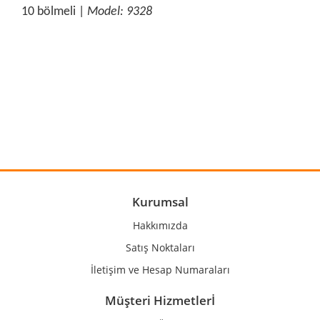
10 bölmeli |
Model: 9328
Bu ürünün fiyat bilgisi, resim, ürün açıklamalarında ve diğer
konularda yetersiz gördüğünüz noktaları öneri formunu
Bu ürüne ilk yorumu siz yapın!
kullanarak tarafımıza iletebilirsiniz.
Görüş ve önerileriniz için teşekkür ederiz.
Yorum Yaz
Ürün resmi kalitesiz, bozuk veya görüntülenemiyor.
Ürün açıklamasında eksik bilgiler bulunuyor.
Ürün bilgilerinde hatalar bulunuyor.
Kurumsal
Ürün fiyatı diğer sitelerden daha pahalı.
Hakkımızda
Bu ürüne benzer farklı alternatifler olmalı.
Satış Noktaları
İletişim ve Hesap Numaraları
Müşteri Hizmetlerİ