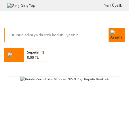
Giriş Yap
Yeni Üyelik
Sepetim
0,00 TL