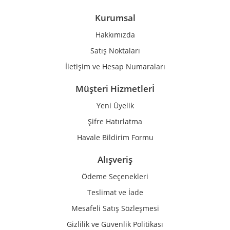
Ürün bilgilerinde hatalar bulunuyor.
Kurumsal
Ürün fiyatı diğer sitelerden daha pahalı.
Hakkımızda
Bu ürüne benzer farklı alternatifler olmalı.
Satış Noktaları
İletişim ve Hesap Numaraları
Müşteri Hizmetlerİ
Yeni Üyelik
Gönder
Şifre Hatırlatma
Havale Bildirim Formu
Alışveriş
Ödeme Seçenekleri
Teslimat ve İade
Mesafeli Satış Sözleşmesi
Gizlilik ve Güvenlik Politikası