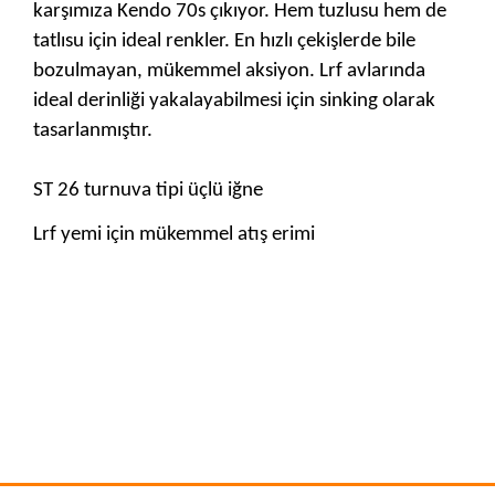
karşımıza Kendo 70s çıkıyor. Hem tuzlusu hem de
tatlısu için ideal renkler. En hızlı çekişlerde bile
bozulmayan, mükemmel aksiyon. Lrf avlarında
ideal derinliği yakalayabilmesi için sinking olarak
tasarlanmıştır.
ST 26 turnuva tipi üçlü iğne
Lrf yemi için mükemmel atış erimi
Bu ürünün fiyat bilgisi, resim, ürün açıklamalarında ve diğer
konularda yetersiz gördüğünüz noktaları öneri formunu
Bu ürüne ilk yorumu siz yapın!
kullanarak tarafımıza iletebilirsiniz.
Görüş ve önerileriniz için teşekkür ederiz.
Yorum Yaz
Ürün resmi kalitesiz, bozuk veya görüntülenemiyor.
Ürün açıklamasında eksik bilgiler bulunuyor.