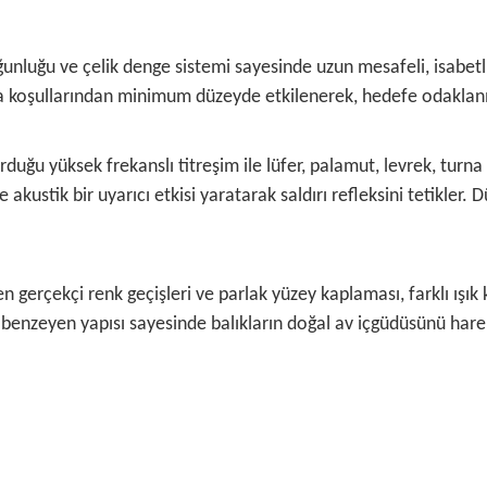
nluğu ve çelik denge sistemi sayesinde uzun mesafeli, isabetli a
Hava koşullarından minimum düzeyde etkilenerek, hedefe odaklan
rduğu yüksek frekanslı titreşim ile lüfer, palamut, levrek, turna 
kustik bir uyarıcı etkisi yaratarak saldırı refleksini tetikler. 
len gerçekçi renk geçişleri ve parlak yüzey kaplaması, farklı ış
e benzeyen yapısı sayesinde balıkların doğal av içgüdüsünü harek