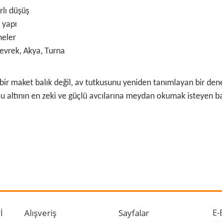
rlı düşüş
 yapı
neler
evrek, Akya, Turna
ir maket balık değil, av tutkusunu yeniden tanımlayan bir dene
 altının en zeki ve güçlü avcılarına meydan okumak isteyen balık
 ve diğer konularda yetersiz gördüğünüz noktaları öneri formunu kullanarak ta
Bu ürüne ilk yorumu siz yapın!
r.
Yorum Yaz
İ
Alışveriş
Sayfalar
E-