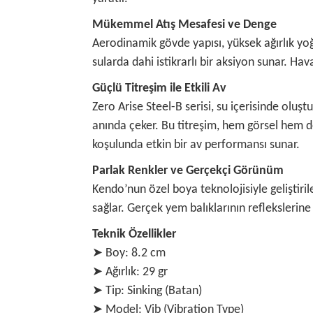
Mükemmel Atış Mesafesi ve Denge
Aerodinamik gövde yapısı, yüksek ağırlık yoğu
sularda dahi istikrarlı bir aksiyon sunar. 
Güçlü Titreşim ile Etkili Av
Zero Arise Steel-B serisi, su içerisinde oluştu
anında çeker. Bu titreşim, hem görsel hem de a
koşulunda etkin bir av performansı sunar.
Parlak Renkler ve Gerçekçi Görünüm
Kendo’nun özel boya teknolojisiyle geliştiri
sağlar. Gerçek yem balıklarının reflekslerin
Teknik Özellikler
➤ Boy: 8.2 cm
➤ Ağırlık: 29 gr
➤ Tip: Sinking (Batan)
➤ Model: Vib (Vibration Type)