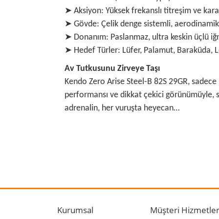
➤ Aksiyon: Yüksek frekanslı titreşim ve kara
➤ Gövde: Çelik denge sistemli, aerodinamik
➤ Donanım: Paslanmaz, ultra keskin üçlü iğ
➤ Hedef Türler: Lüfer, Palamut, Baraküda, L
Av Tutkusunu Zirveye Taşı
Kendo Zero Arise Steel-B 82S 29GR, sadece b
performansı ve dikkat çekici görünümüyle, su
adrenalin, her vuruşta heyecan…
Bu ürünün fiyat bilgisi, resim, ürün açıklamalarında
Görüş ve önerileriniz için teşekkür ederiz.
Ürün resmi kalitesiz, bozuk veya görüntülenemiyo
Ürün açıklamasında eksik bilgiler bulunuyor.
Kurumsal
Müşteri Hizmetler
Ürün bilgilerinde hatalar bulunuyor.