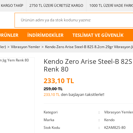
KARGO TAKİP
2750 TL ÜZERİ ÜCRETSİZ KARGO
1000 TL ÜZERİ VADE FARKS
ÜRÜNLER
İNDİRİMDEKİLER
TESLİMAT VE GÜVENLİK
ler)
Vibrasyon Yemler
Kendo Zero Arise Steel-B 82S 8.2cm 29gr Vibrasyon 
Kendo Zero Arise Steel-B 82S
Renk 80
233,10 TL
259,00 TL
233,10 TL
den başlayan taksitlerle!!
Kategori
Vibrasyon Yemle
Marka
Kendo
Stok Kodu
KZAM82S-80