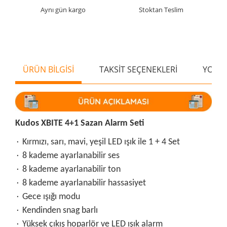
Aynı gün kargo
Stoktan Teslim
ÜRÜN BİLGİSİ
TAKSİT SEÇENEKLERİ
YORU
Kudos XBITE 4+1 Sazan Alarm Seti
۰ Kırmızı, sarı, mavi, yeşil LED ışık ile 1 + 4 Set
۰ 8 kademe ayarlanabilir ses
۰ 8 kademe ayarlanabilir ton
۰ 8 kademe ayarlanabilir hassasiyet
۰ Gece ışığı modu
۰ Kendinden snag barlı
۰ Yüksek çıkış hoparlör ve LED ışık alarm