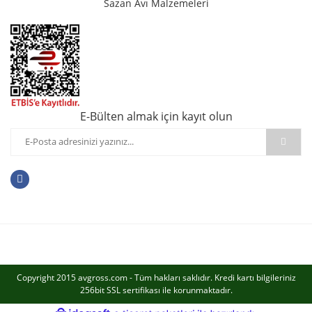
Sazan Avı Malzemeleri
E-Bülten almak için kayıt olun
Copyright 2015 avgross.com - Tüm hakları saklıdır. Kredi kartı bilgileriniz
256bit SSL sertifikası ile korunmaktadır.