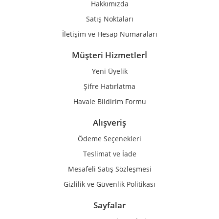
Hakkımızda
Bu ürüne benzer farklı alternatifler olmalı.
Satış Noktaları
İletişim ve Hesap Numaraları
Müşteri Hizmetlerİ
Yeni Üyelik
Gönder
Şifre Hatırlatma
Havale Bildirim Formu
Alışveriş
Ödeme Seçenekleri
Teslimat ve İade
Mesafeli Satış Sözleşmesi
Gizlilik ve Güvenlik Politikası
Sayfalar