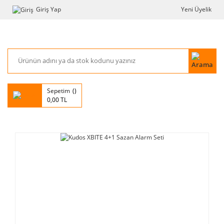
Giriş Yap
Yeni Üyelik
Sepetim
0,00 TL