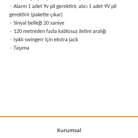
۰ Alarm 1 adet 9v pil gerektirir, alıcı 1 adet 9V pil
gerektirir (pakette çıkar)
۰ Sinyal belleği 20 saniye
۰ 120 metreden fazla kablosuz iletim aralığı
۰ Işıklı swingerr için ekstra jack
۰ Taşıma
Bu ürünün fiyat bilgisi, resim, ürün açıklamalarında ve diğer
konularda yetersiz gördüğünüz noktaları öneri formunu
Bu ürüne ilk yorumu siz yapın!
kullanarak tarafımıza iletebilirsiniz.
Görüş ve önerileriniz için teşekkür ederiz.
Yorum Yaz
Ürün resmi kalitesiz, bozuk veya görüntülenemiyor.
Ürün açıklamasında eksik bilgiler bulunuyor.
Ürün bilgilerinde hatalar bulunuyor.
Kurumsal
Ürün fiyatı diğer sitelerden daha pahalı.