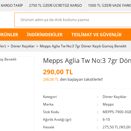
KARGO TAKİP
2750 TL ÜZERİ ÜCRETSİZ KARGO
1000 TL ÜZERİ VADE FARKS
ÜRÜNLER
İNDİRİMDEKİLER
TESLİMAT VE GÜVENLİK
ler)
Döner Kaşıklar
Mepps Aglia Tw No:3 7gr Döner Kaşık Gümüş Benekli
Mepps Aglia Tw No:3 7gr Dö
290,00 TL
290,00 TL
den başlayan taksitlerle!!
Kategori
Döner Kaşıklar
Marka
Mepps
Stok Kodu
MEPPS-7900-3G
Ağırlık Aralığı (gr)
6-10
Havale
275,50 TL (%5,00 