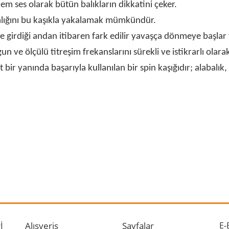
em ses olarak bütün balıkların dikkatini çeker.
 balığını bu kaşıkla yakalamak mümkündür.
e girdiği andan itibaren fark edilir yavaşça dönmeye başlar v
n ve ölçülü titreşim frekanslarını sürekli ve istikrarlı olar
anında başarıyla kullanılan bir spin kaşığıdır; alabalık, tatl
 ve diğer konularda yetersiz gördüğünüz noktaları öneri formunu kullanarak ta
Bu ürüne ilk yorumu siz yapın!
r.
Yorum Yaz
İ
Alışveriş
Sayfalar
E-