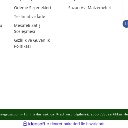
Ödeme Seçenekleri
Sazan Avı Malzemeleri
Teslimat ve İade
mu
Mesafeli Satış
Sözleşmesi
Gizlilik ve Güvenlik
Politikası
Gönder
vgross.com - Tüm hakları saklıdır. Kredi kartı bilgileriniz 256bit SSL sertifikası i
ile
ideasoft
e-