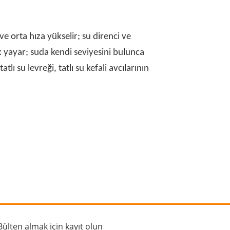
e orta hıza yükselir; su direnci ve
ak yayar; suda kendi seviyesini bulunca
ı su levreği, tatlı su kefali avcılarının
rafımıza iletebilirsiniz.
Bülten almak için kayıt olun