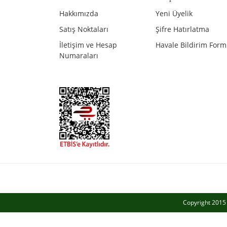
Ürün bilgilerinde hatalar bulunuyor.
Hakkımızda
Yeni Üyelik
Ürün fiyatı diğer sitelerden daha pahalı.
Satış Noktaları
Şifre Hatırlatma
Bu ürüne benzer farklı alternatifler olmalı.
İletişim ve Hesap
Havale Bildirim For
Numaraları
Copyright 2015 a