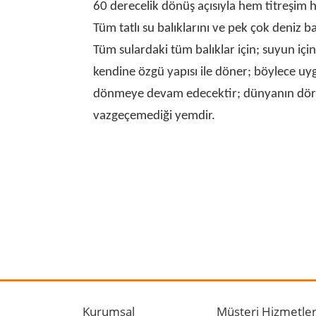
60 derecelik dönüş açısıyla hem titreşim h
Tüm tatlı su balıklarını ve pek çok deniz
Tüm sulardaki tüm balıklar için; suyun için
kendine özgü yapısı ile döner; böylece uygu
dönmeye devam edecektir; dünyanın dört bir y
vazgeçemediği yemdir.
Bu ürünün fiyat bilgisi, resim, ürün açıklamalarında
Görüş ve önerileriniz için teşekkür ederiz.
Ürün resmi kalitesiz, bozuk veya görüntülenemiyo
Ürün açıklamasında eksik bilgiler bulunuyor.
Kurumsal
Müşteri Hizmetler