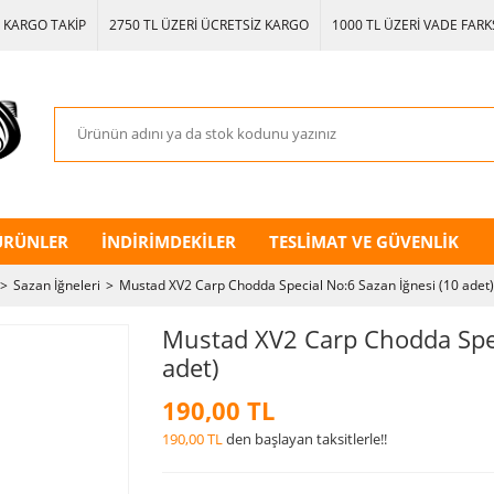
KARGO TAKİP
2750 TL ÜZERİ ÜCRETSİZ KARGO
1000 TL ÜZERİ VADE FARKS
ÜRÜNLER
İNDİRİMDEKİLER
TESLİMAT VE GÜVENLİK
Sazan İğneleri
Mustad XV2 Carp Chodda Special No:6 Sazan İğnesi (10 adet)
Mustad XV2 Carp Chodda Spec
adet)
190,00 TL
190,00 TL
den başlayan taksitlerle!!