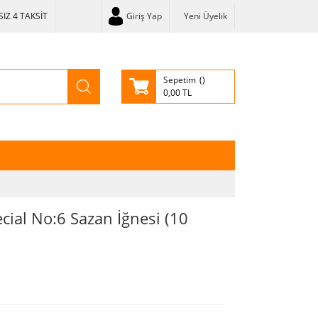
IZ 4 TAKSİT
Giriş Yap
Yeni Üyelik
Sepetim
0,00 TL
ial No:6 Sazan İğnesi (10