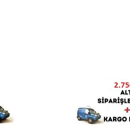
 ve diğer konularda yetersiz gördüğünüz noktaları öneri formunu kullanarak ta
Bu ürüne ilk yorumu siz yapın!
r.
Yorum Yaz