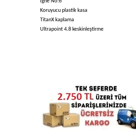
İğne No:6
Koruyucu plastik kasa
TitanX kaplama
Ultrapoint 4.8 keskinleştirme
Bu ürünün fiyat bilgisi, resim, ürün açıklamalarında
Görüş ve önerileriniz için teşekkür ederiz.
Ürün resmi kalitesiz, bozuk veya görüntülenemiyo
Ürün açıklamasında eksik bilgiler bulunuyor.
Ürün bilgilerinde hatalar bulunuyor.
Ürün fiyatı diğer sitelerden daha pahalı.
Bu ürüne benzer farklı alternatifler olmalı.