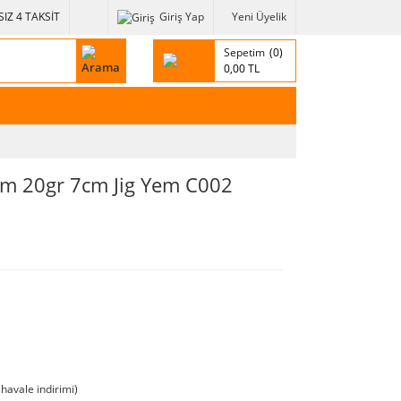
IZ 4 TAKSİT
Giriş Yap
Yeni Üyelik
Sepetim
0
0,00 TL
im 20gr 7cm Jig Yem C002
havale indirimi)