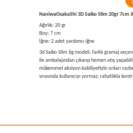
NaniwaOsakaShi 3D Saiko Slim 20gr 7cm J
Ağırlık: 20 gr
Boy: 7 cm
İğne: 2 adet yardımcı iğne
3d Saiko Slim Jig modeli, farklı gramaj seçen
ile ambalajından çıkarıp hemen atış yapabilir
mükemmel aksiyon kabiliyetiyle onları cezbet
sırasında kullanıcıyı yormaz, rahatlıkla kontro
Bu ürünün fiyat bilgisi, resim, ürün açıklamalarında
Görüş ve önerileriniz için teşekkür ederiz.
Ürün resmi kalitesiz, bozuk veya görüntülenemiyo
Ürün açıklamasında eksik bilgiler bulunuyor.