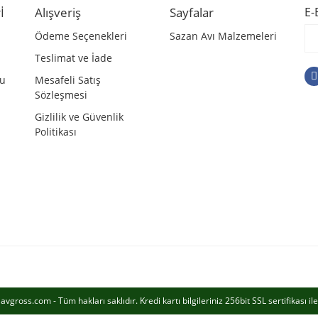
İ
Alışveriş
Sayfalar
E-
Ödeme Seçenekleri
Sazan Avı Malzemeleri
Teslimat ve İade
mu
Mesafeli Satış
Sözleşmesi
Gizlilik ve Güvenlik
Politikası
Gönder
vgross.com - Tüm hakları saklıdır. Kredi kartı bilgileriniz 256bit SSL sertifikası i