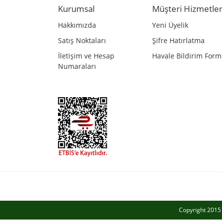
Kurumsal
Müşteri Hizmetler
Ürün bilgilerinde hatalar bulunuyor.
Hakkımızda
Yeni Üyelik
Ürün fiyatı diğer sitelerden daha pahalı.
Satış Noktaları
Şifre Hatırlatma
Bu ürüne benzer farklı alternatifler olmalı.
İletişim ve Hesap
Havale Bildirim For
Numaraları
Copyright 2015 a