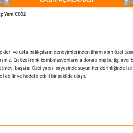
ig Yem C002
ekleri ve usta balıkçıların deneyimlerinden ilham alan özel tasar
siniz. En özel renk kombinasyonlarıyla donatılmış bu jig, avcı b
meyi başarır. Özel yapısı sayesinde suyun her derinliğinde istik
l edilir ve hedefe etkili bir şekilde ulaşır.
 ve diğer konularda yetersiz gördüğünüz noktaları öneri formunu kullanarak ta
Bu ürüne ilk yorumu siz yapın!
r.
Yorum Yaz