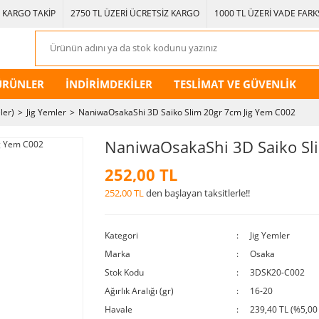
KARGO TAKİP
2750 TL ÜZERİ ÜCRETSİZ KARGO
1000 TL ÜZERİ VADE FARKS
ÜRÜNLER
İNDİRİMDEKİLER
TESLİMAT VE GÜVENLİK
ler)
Jig Yemler
NaniwaOsakaShi 3D Saiko Slim 20gr 7cm Jig Yem C002
NaniwaOsakaShi 3D Saiko Sl
252,00 TL
252,00 TL
den başlayan taksitlerle!!
Kategori
Jig Yemler
Marka
Osaka
Stok Kodu
3DSK20-C002
Ağırlık Aralığı (gr)
16-20
Havale
239,40 TL (%5,00 