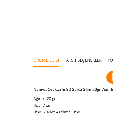
ÜRÜN BİLGİSİ
TAKSİT SEÇENEKLERİ
Y
NaniwaOsakaShi 3D Saiko Slim 20gr 7cm J
Ağırlık: 20 gr
Boy: 7 cm
İğne: 2 adet yardımcı iğne