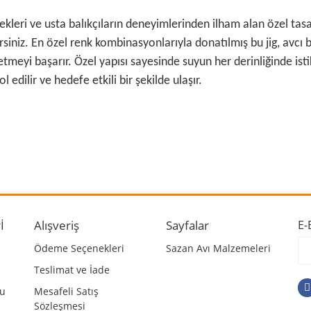
ekleri ve usta balıkçıların deneyimlerinden ilham alan özel tasar
siniz. En özel renk kombinasyonlarıyla donatılmış bu jig, avcı b
meyi başarır. Özel yapısı sayesinde suyun her derinliğinde istik
l edilir ve hedefe etkili bir şekilde ulaşır.
 ve diğer konularda yetersiz gördüğünüz noktaları öneri formunu kullanarak ta
Bu ürüne ilk yorumu siz yapın!
r.
Yorum Yaz
İ
Alışveriş
Sayfalar
E-
Ödeme Seçenekleri
Sazan Avı Malzemeleri
Teslimat ve İade
mu
Mesafeli Satış
Sözleşmesi