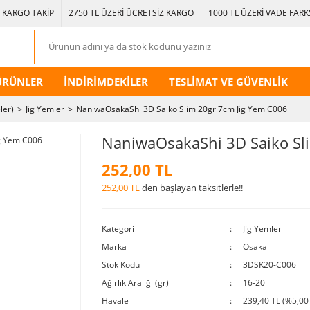
KARGO TAKİP
2750 TL ÜZERİ ÜCRETSİZ KARGO
1000 TL ÜZERİ VADE FARKS
ÜRÜNLER
İNDİRİMDEKİLER
TESLİMAT VE GÜVENLİK
ler)
Jig Yemler
NaniwaOsakaShi 3D Saiko Slim 20gr 7cm Jig Yem C006
NaniwaOsakaShi 3D Saiko Sl
252,00 TL
252,00 TL
den başlayan taksitlerle!!
Kategori
Jig Yemler
Marka
Osaka
Stok Kodu
3DSK20-C006
Ağırlık Aralığı (gr)
16-20
Havale
239,40 TL (%5,00 