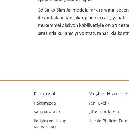
3d Saiko Slim Jig modeli, farklı gramaj seçen
ile ambalajından çıkarıp hemen atış yapabilir
mükemmel aksiyon kabiliyetiyle onları cezbet
sırasında kullanıcıyı yormaz, rahatlıkla kontro
Bu ürünün fiyat bilgisi, resim, ürün açıklamalarında
Görüş ve önerileriniz için teşekkür ederiz.
Ürün resmi kalitesiz, bozuk veya görüntülenemiyo
Ürün açıklamasında eksik bilgiler bulunuyor.
Kurumsal
Müşteri Hizmetler
Ürün bilgilerinde hatalar bulunuyor.
Hakkımızda
Yeni Üyelik
Ürün fiyatı diğer sitelerden daha pahalı.
Satış Noktaları
Şifre Hatırlatma
Bu ürüne benzer farklı alternatifler olmalı.
İletişim ve Hesap
Havale Bildirim For
Numaraları