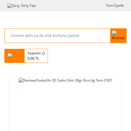
Giriş Yap
Yeni Üyelik
Sepetim
0,00 TL