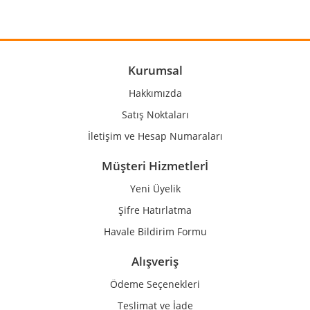
Yorum Yaz
Ürün resmi kalitesiz, bozuk veya görüntülenemiyor.
Ürün açıklamasında eksik bilgiler bulunuyor.
Ürün bilgilerinde hatalar bulunuyor.
Kurumsal
Ürün fiyatı diğer sitelerden daha pahalı.
Hakkımızda
Bu ürüne benzer farklı alternatifler olmalı.
Satış Noktaları
İletişim ve Hesap Numaraları
Müşteri Hizmetlerİ
Yeni Üyelik
Gönder
Şifre Hatırlatma
Havale Bildirim Formu
Alışveriş
Ödeme Seçenekleri
Teslimat ve İade