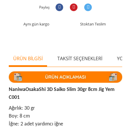
Paylaş
Aynı gün kargo
Stoktan Teslim
ÜRÜN BİLGİSİ
TAKSİT SEÇENEKLERİ
YORU
NaniwaOsakaShi 3D Saiko Slim 30gr 8cm Jig Yem
C001
Ağırlık: 30 gr
Boy: 8 cm
İğne: 2 adet yardımcı iğne