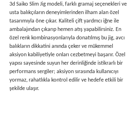
3d Saiko Slim Jig modeli, farklı gramaj seçenekleri ve
usta balıkçıların deneyimlerinden ilham alan özel
tasarımıyla öne çıkar. Kaliteli çift yardmcı iğne ile
ambalajından çıkarıp hemen atış yapabilirsiniz. En
özel renk kombinasyonlarıyla donatılmış bu jig, avcı
balıkların dikkatini anında çeker ve mükemmel
aksiyon kabiliyetiyle onları cezbetmeyi başarır. Özel
yapısı sayesinde suyun her derinliğinde istikrarlı bir
performans sergiler; aksiyon sırasında kullanıcıyı
yormaz, rahatlıkla kontrol edilir ve hedefe etkili bir
şekilde ulaşır.
Bu ürünün fiyat bilgisi, resim, ürün açıklamalarında ve diğer
konularda yetersiz gördüğünüz noktaları öneri formunu
Bu ürüne ilk yorumu siz yapın!
kullanarak tarafımıza iletebilirsiniz.
Görüş ve önerileriniz için teşekkür ederiz.