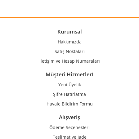
Yorum Yaz
Ürün resmi kalitesiz, bozuk veya görüntülenemiyor.
Ürün açıklamasında eksik bilgiler bulunuyor.
Ürün bilgilerinde hatalar bulunuyor.
Kurumsal
Ürün fiyatı diğer sitelerden daha pahalı.
Hakkımızda
Bu ürüne benzer farklı alternatifler olmalı.
Satış Noktaları
İletişim ve Hesap Numaraları
Müşteri Hizmetlerİ
Yeni Üyelik
Gönder
Şifre Hatırlatma
Havale Bildirim Formu
Alışveriş
Ödeme Seçenekleri
Teslimat ve İade