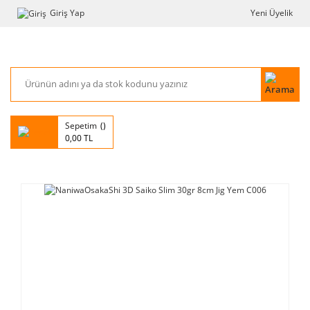
Giriş Yap
Yeni Üyelik
Sepetim
0,00 TL