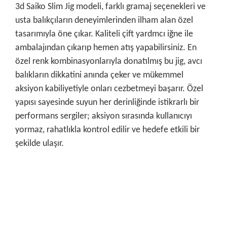
3d Saiko Slim Jig modeli, farklı gramaj seçenekleri ve
usta balıkçıların deneyimlerinden ilham alan özel
tasarımıyla öne çıkar. Kaliteli çift yardmcı iğne ile
ambalajından çıkarıp hemen atış yapabilirsiniz. En
özel renk kombinasyonlarıyla donatılmış bu jig, avcı
balıkların dikkatini anında çeker ve mükemmel
aksiyon kabiliyetiyle onları cezbetmeyi başarır. Özel
yapısı sayesinde suyun her derinliğinde istikrarlı bir
performans sergiler; aksiyon sırasında kullanıcıyı
yormaz, rahatlıkla kontrol edilir ve hedefe etkili bir
şekilde ulaşır.
Bu ürünün fiyat bilgisi, resim, ürün açıklamalarında ve diğer
konularda yetersiz gördüğünüz noktaları öneri formunu
Bu ürüne ilk yorumu siz yapın!
kullanarak tarafımıza iletebilirsiniz.
Görüş ve önerileriniz için teşekkür ederiz.