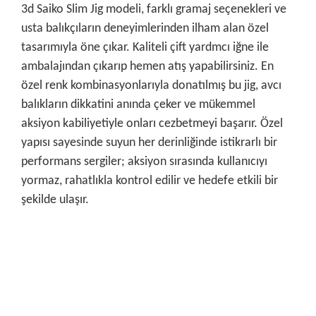
3d Saiko Slim Jig modeli, farklı gramaj seçenekleri ve
usta balıkçıların deneyimlerinden ilham alan özel
tasarımıyla öne çıkar. Kaliteli çift yardmcı iğne ile
ambalajından çıkarıp hemen atış yapabilirsiniz. En
özel renk kombinasyonlarıyla donatılmış bu jig, avcı
balıkların dikkatini anında çeker ve mükemmel
aksiyon kabiliyetiyle onları cezbetmeyi başarır. Özel
yapısı sayesinde suyun her derinliğinde istikrarlı bir
performans sergiler; aksiyon sırasında kullanıcıyı
yormaz, rahatlıkla kontrol edilir ve hedefe etkili bir
şekilde ulaşır.
Bu ürünün fiyat bilgisi, resim, ürün açıklamalarında ve diğer
konularda yetersiz gördüğünüz noktaları öneri formunu
Bu ürüne ilk yorumu siz yapın!
kullanarak tarafımıza iletebilirsiniz.
Görüş ve önerileriniz için teşekkür ederiz.