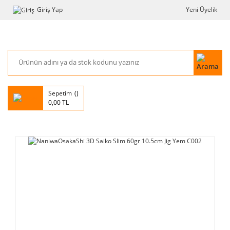
Giriş Yap
Yeni Üyelik
Sepetim
0,00 TL