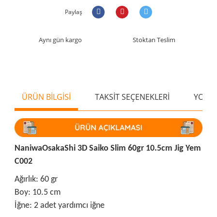
Paylaş
Aynı gün kargo
Stoktan Teslim
ÜRÜN BİLGİSİ
TAKSİT SEÇENEKLERİ
YORU
NaniwaOsakaShi 3D Saiko Slim 60gr 10.5cm Jig Yem
C002
Ağırlık: 60 gr
Boy: 10.5 cm
İğne: 2 adet yardımcı iğne