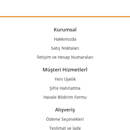
Yorum Yaz
Ürün resmi kalitesiz, bozuk veya görüntülenemiyor.
Ürün açıklamasında eksik bilgiler bulunuyor.
Ürün bilgilerinde hatalar bulunuyor.
Kurumsal
Ürün fiyatı diğer sitelerden daha pahalı.
Hakkımızda
Bu ürüne benzer farklı alternatifler olmalı.
Satış Noktaları
İletişim ve Hesap Numaraları
Müşteri Hizmetlerİ
Yeni Üyelik
Gönder
Şifre Hatırlatma
Havale Bildirim Formu
Alışveriş
Ödeme Seçenekleri
Teslimat ve İade