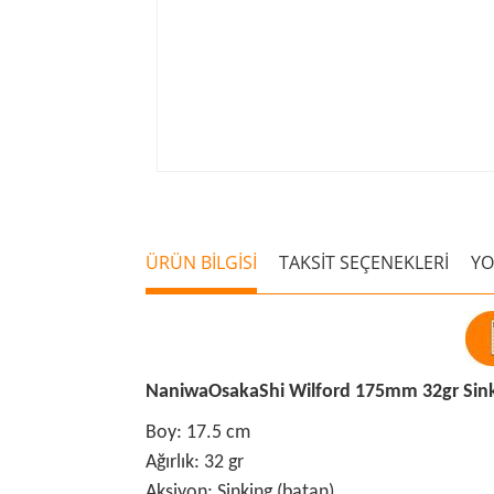
ÜRÜN BİLGİSİ
TAKSİT SEÇENEKLERİ
Y
NaniwaOsakaShi Wilford 175mm 32gr Sink
Boy: 17.5 cm
Ağırlık: 32 gr
Aksiyon: Sinking (batan)