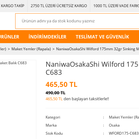
KARGO TAKİP
2750 TL ÜZERİ ÜCRETSİZ KARGO
1000 TL ÜZERİ VADE FARKS
ÜRÜNLER
İNDİRİMDEKİLER
TESLİMAT VE GÜVENLİK
ler)
Maket Yemler (Rapala)
NaniwaOsakaShi Wilford 175mm 32gr Sinking M
NaniwaOsakaShi Wilford 175
C683
465,50 TL
490,00 TL
465,50 TL
den başlayan taksitlerle!!
Kategori
Maket Yemler (Ra
Marka
Osaka
Stok Kodu
WFORD175-C683