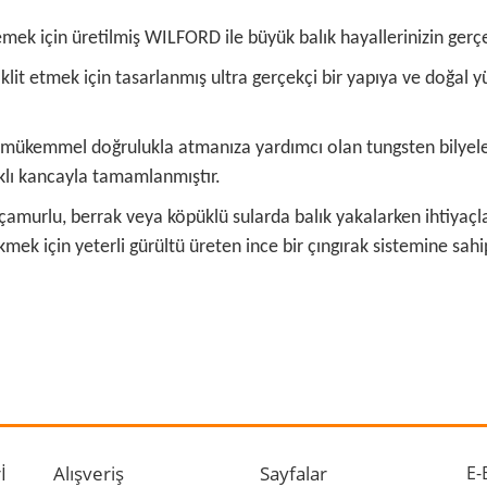
eflemek için üretilmiş WILFORD ile büyük balık hayallerinizin ge
klit etmek için tasarlanmış ultra gerçekçi bir yapıya ve doğal 
ri mükemmel doğrulukla atmanıza yardımcı olan tungsten bilyele
klı kancayla tamamlanmıştır.
, çamurlu, berrak veya köpüklü sularda balık yakalarken ihtiyaçla
ekmek için yeterli gürültü üreten ince bir çıngırak sistemine sahip
 ve diğer konularda yetersiz gördüğünüz noktaları öneri formunu kullanarak ta
Bu ürüne ilk yorumu siz yapın!
r.
Yorum Yaz
İ
Alışveriş
Sayfalar
E-