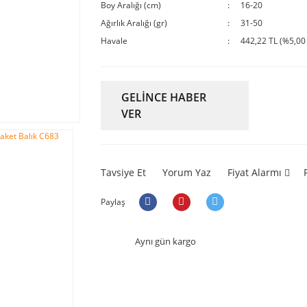
Boy Aralığı (cm)
16-20
Ağırlık Aralığı (gr)
31-50
Havale
442,22 TL (%5,00 
GELİNCE HABER
VER
Tavsiye Et
Yorum Yaz
Fiyat Alarmı
Paylaş
Aynı gün kargo