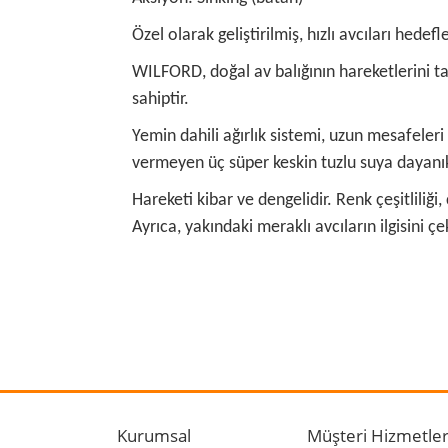
Özel olarak geliştirilmiş, hızlı avcıları hed
WILFORD, doğal av balığının hareketlerini ta
sahiptir.
Yemin dahili ağırlık sistemi, uzun mesafele
vermeyen üç süper keskin tuzlu suya dayanı
Hareketi kibar ve dengelidir. Renk çeşitliliği
Ayrıca, yakındaki meraklı avcıların ilgisini ç
Bu ürünün fiyat bilgisi, resim, ürün açıklamalarında
Görüş ve önerileriniz için teşekkür ederiz.
Ürün resmi kalitesiz, bozuk veya görüntülenemiyo
Ürün açıklamasında eksik bilgiler bulunuyor.
Kurumsal
Müşteri Hizmetler
Ürün bilgilerinde hatalar bulunuyor.