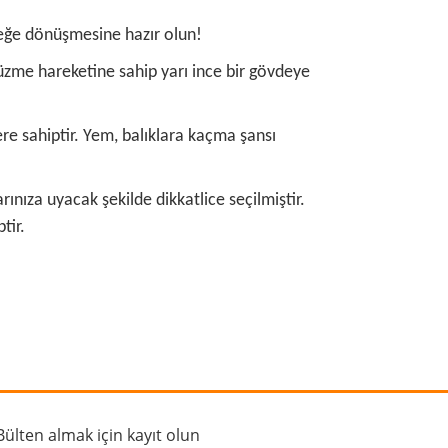
rçeğe dönüşmesine hazır olun!
yüzme hareketine sahip yarı ince bir gövdeye
re sahiptir. Yem, balıklara kaçma şansı
rınıza uyacak şekilde dikkatlice seçilmiştir.
tir.
rafımıza iletebilirsiniz.
Bülten almak için kayıt olun