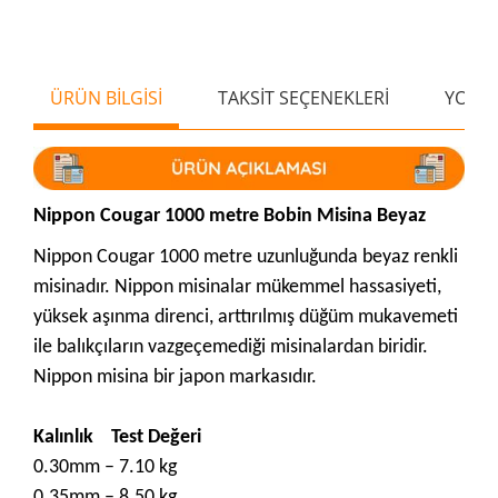
ÜRÜN BİLGİSİ
TAKSİT SEÇENEKLERİ
YORU
Nippon Cougar 1000 metre Bobin Misina Beyaz
Nippon Cougar 1000 metre uzunluğunda beyaz
renkli
misinadır. Nippon misinalar mükemmel hassasiyeti,
yüksek aşınma direnci, arttırılmış düğüm mukavemeti
ile balıkçıların vazgeçemediği misinalardan biridir.
Nippon misina bir japon markasıdır.
Kalınlık
Test Değeri
0.30mm – 7.10 kg
0.35mm – 8.50 kg