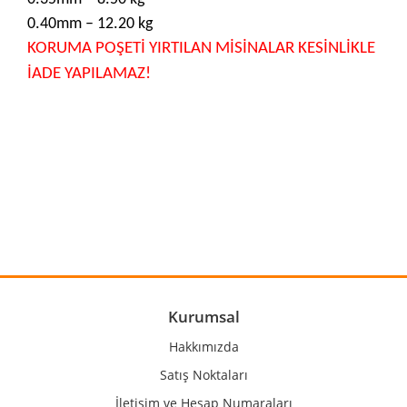
0.40mm – 12.20 kg
KORUMA POŞETİ YIRTILAN MİSİNALAR KESİNLİKLE
İADE YAPILAMAZ!
Bu ürünün fiyat bilgisi, resim, ürün açıklamalarında ve diğer
konularda yetersiz gördüğünüz noktaları öneri formunu
Bu ürüne ilk yorumu siz yapın!
kullanarak tarafımıza iletebilirsiniz.
Görüş ve önerileriniz için teşekkür ederiz.
Yorum Yaz
Ürün resmi kalitesiz, bozuk veya görüntülenemiyor.
Ürün açıklamasında eksik bilgiler bulunuyor.
Ürün bilgilerinde hatalar bulunuyor.
Kurumsal
Ürün fiyatı diğer sitelerden daha pahalı.
Hakkımızda
Bu ürüne benzer farklı alternatifler olmalı.
Satış Noktaları
İletişim ve Hesap Numaraları