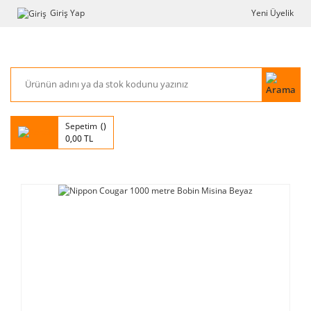
Giriş Yap
Yeni Üyelik
Sepetim
0,00 TL