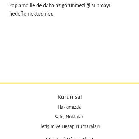
kaplama ile de daha az görünmezliği sunmayı
hedeflemektedirler.
Bu ürünün fiyat bilgisi, resim, ürün açıklamalarında ve diğer
konularda yetersiz gördüğünüz noktaları öneri formunu
Bu ürüne ilk yorumu siz yapın!
kullanarak tarafımıza iletebilirsiniz.
Görüş ve önerileriniz için teşekkür ederiz.
Yorum Yaz
Ürün resmi kalitesiz, bozuk veya görüntülenemiyor.
Ürün açıklamasında eksik bilgiler bulunuyor.
Ürün bilgilerinde hatalar bulunuyor.
Kurumsal
Ürün fiyatı diğer sitelerden daha pahalı.
Hakkımızda
Bu ürüne benzer farklı alternatifler olmalı.
Satış Noktaları
İletişim ve Hesap Numaraları