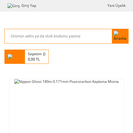
Giriş Yap
Yeni Üyelik
Sepetim
0,00 TL