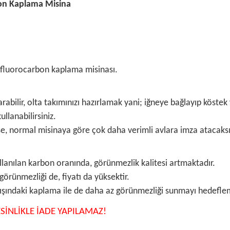
on Kaplama Misina
fluorocarbon kaplama misinası.
bilir, olta takımınızı hazırlamak yani; iğneye bağlayıp köstek
llanabilirsiniz.
ise, normal misinaya göre çok daha verimli avlara imza atacaksı
lanılan karbon oranında, görünmezlik kalitesi artmaktadır.
örünmezliği de, fiyatı da yüksektir.
 dışındaki kaplama ile de daha az görünmezliği sunmayı hedefle
SİNLİKLE İADE YAPILAMAZ!