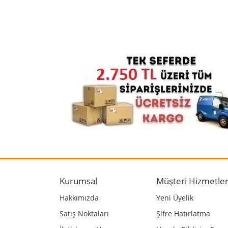
Bu ürünün fiyat bilgisi, resim, ürün açıklamalarında
Görüş ve önerileriniz için teşekkür ederiz.
Ürün resmi kalitesiz, bozuk veya görüntülenemiyo
Ürün açıklamasında eksik bilgiler bulunuyor.
Ürün bilgilerinde hatalar bulunuyor.
Ürün fiyatı diğer sitelerden daha pahalı.
Bu ürüne benzer farklı alternatifler olmalı.
Kurumsal
Müşteri Hizmetler
Hakkımızda
Yeni Üyelik
Satış Noktaları
Şifre Hatırlatma