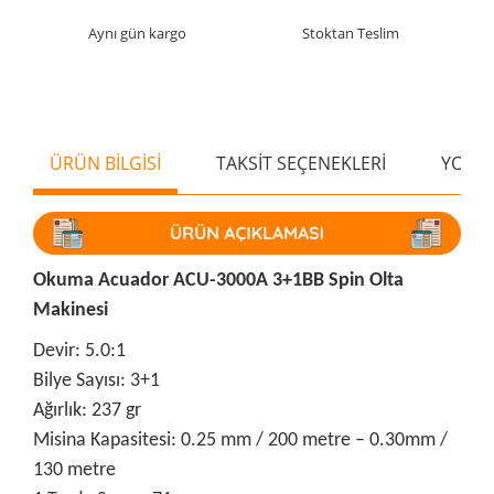
Aynı gün kargo
Stoktan Teslim
ÜRÜN BİLGİSİ
TAKSİT SEÇENEKLERİ
YORU
Okuma Acuador ACU-3000A 3+1BB Spin Olta
Makinesi
Devir: 5.0:1
Bilye Sayısı: 3+1
Ağırlık: 237 gr
Misina Kapasitesi: 0.25 mm / 200 metre – 0.30mm /
130 metre