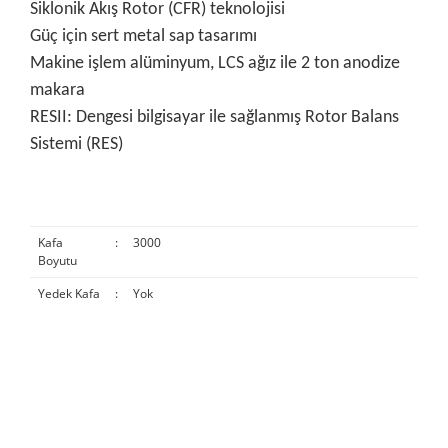
Siklonik Akış Rotor (CFR) teknolojisi
Güç için sert metal sap tasarımı
Makine işlem alüminyum, LCS ağız ile 2 ton anodize
makara
RESII: Dengesi bilgisayar ile sağlanmış Rotor Balans
Sistemi (RES)
Kafa
:
3000
Boyutu
Yedek Kafa
:
Yok
Bu ürünün fiyat bilgisi, resim, ürün açıklamalarında ve diğer
konularda yetersiz gördüğünüz noktaları öneri formunu
Bu ürüne ilk yorumu siz yapın!
kullanarak tarafımıza iletebilirsiniz.
Görüş ve önerileriniz için teşekkür ederiz.