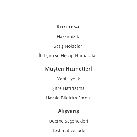
Yorum Yaz
Ürün resmi kalitesiz, bozuk veya görüntülenemiyor.
Ürün açıklamasında eksik bilgiler bulunuyor.
Ürün bilgilerinde hatalar bulunuyor.
Kurumsal
Ürün fiyatı diğer sitelerden daha pahalı.
Hakkımızda
Bu ürüne benzer farklı alternatifler olmalı.
Satış Noktaları
İletişim ve Hesap Numaraları
Müşteri Hizmetlerİ
Yeni Üyelik
Gönder
Şifre Hatırlatma
Havale Bildirim Formu
Alışveriş
Ödeme Seçenekleri
Teslimat ve İade