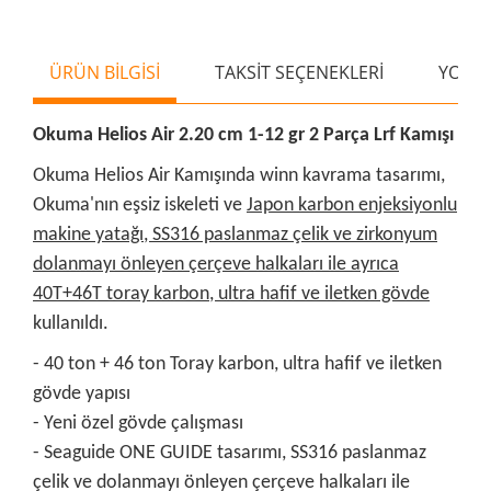
ÜRÜN BİLGİSİ
TAKSİT SEÇENEKLERİ
YORU
Okuma Helios Air 2.20 cm 1-12 gr 2 Parça Lrf Kamışı
Okuma Helios Air Kamışında winn kavrama tasarımı,
Okuma'nın eşsiz iskeleti ve
Japon karbon enjeksiyonlu
makine yatağı, SS316 paslanmaz çelik ve zirkonyum
dolanmayı önleyen çerçeve halkaları ile ayrıca
40T+46T toray karbon, ultra hafif ve iletken gövde
kullanıldı.
- 40 ton + 46 ton Toray karbon, ultra hafif ve iletken
gövde yapısı
- Yeni özel gövde çalışması
- Seaguide ONE GUIDE tasarımı, SS316 paslanmaz
çelik ve dolanmayı önleyen çerçeve halkaları ile