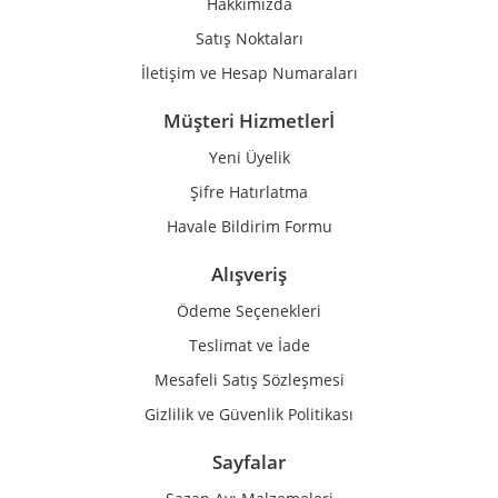
Hakkımızda
Bu ürüne benzer farklı alternatifler olmalı.
Satış Noktaları
İletişim ve Hesap Numaraları
Müşteri Hizmetlerİ
Yeni Üyelik
Gönder
Şifre Hatırlatma
Havale Bildirim Formu
Alışveriş
Ödeme Seçenekleri
Teslimat ve İade
Mesafeli Satış Sözleşmesi
Gizlilik ve Güvenlik Politikası
Sayfalar