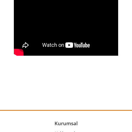
Bu ürünün fiyat bilgisi, resim, ürün açıklamalarında ve diğer
konularda yetersiz gördüğünüz noktaları öneri formunu
Bu ürüne ilk yorumu siz yapın!
kullanarak tarafımıza iletebilirsiniz.
Görüş ve önerileriniz için teşekkür ederiz.
Yorum Yaz
Ürün resmi kalitesiz, bozuk veya görüntülenemiyor.
Ürün açıklamasında eksik bilgiler bulunuyor.
Ürün bilgilerinde hatalar bulunuyor.
Kurumsal
Ürün fiyatı diğer sitelerden daha pahalı.