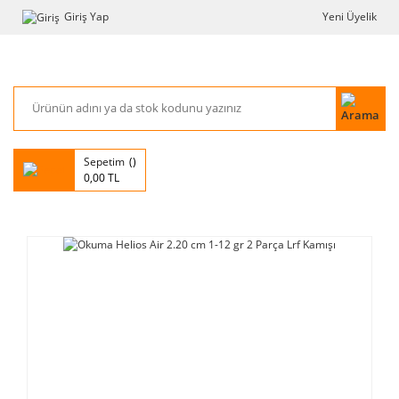
Giriş Yap
Yeni Üyelik
Sepetim
0,00 TL