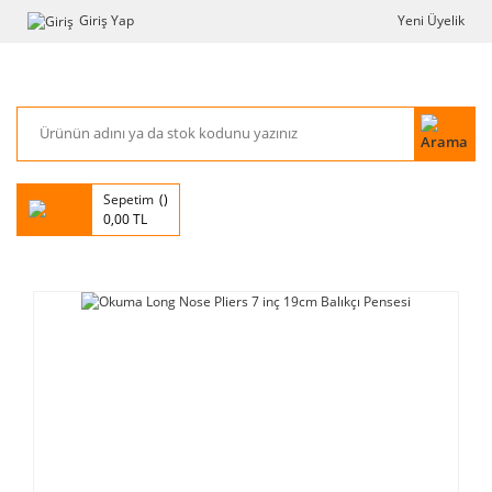
Giriş Yap
Yeni Üyelik
Sepetim
0,00 TL