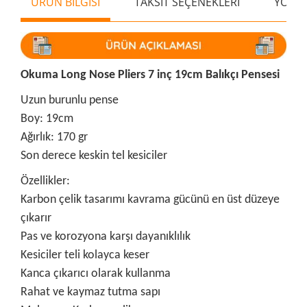
ÜRÜN BİLGİSİ
TAKSİT SEÇENEKLERİ
YORU
Okuma Long Nose Pliers 7 inç 19cm Balıkçı Pensesi
Uzun burunlu pense
Boy: 19cm
Ağırlık: 170 gr
Son derece keskin tel kesiciler
Özellikler:
Karbon çelik tasarımı kavrama gücünü en üst düzeye
çıkarır
Pas ve korozyona karşı dayanıklılık
Kesiciler teli kolayca keser
Kanca çıkarıcı olarak kullanma
Rahat ve kaymaz tutma sapı