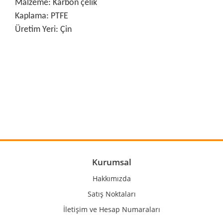
Malzeme: Karbon çelik
Kaplama: PTFE
Üretim Yeri: Çin
Bu ürünün fiyat bilgisi, resim, ürün açıklamalarında ve diğer
konularda yetersiz gördüğünüz noktaları öneri formunu
Bu ürüne ilk yorumu siz yapın!
kullanarak tarafımıza iletebilirsiniz.
Görüş ve önerileriniz için teşekkür ederiz.
Yorum Yaz
Ürün resmi kalitesiz, bozuk veya görüntülenemiyor.
Ürün açıklamasında eksik bilgiler bulunuyor.
Ürün bilgilerinde hatalar bulunuyor.
Kurumsal
Ürün fiyatı diğer sitelerden daha pahalı.
Hakkımızda
Bu ürüne benzer farklı alternatifler olmalı.
Satış Noktaları
İletişim ve Hesap Numaraları