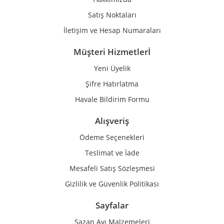
Bu ürüne benzer farklı alternatifler olmalı.
Satış Noktaları
İletişim ve Hesap Numaraları
Müşteri Hizmetlerİ
Yeni Üyelik
Gönder
Şifre Hatırlatma
Havale Bildirim Formu
Alışveriş
Ödeme Seçenekleri
Teslimat ve İade
Mesafeli Satış Sözleşmesi
Gizlilik ve Güvenlik Politikası
Sayfalar
Sazan Avı Malzemeleri