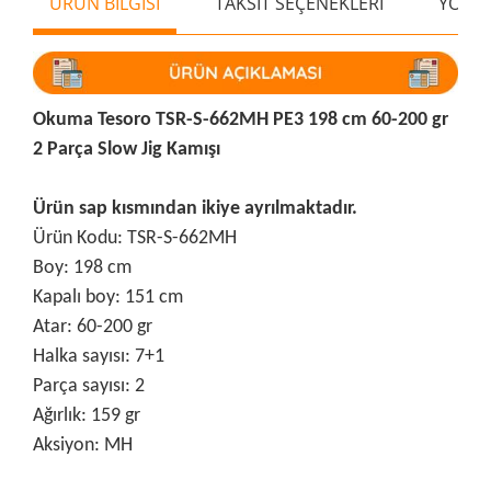
ÜRÜN BİLGİSİ
TAKSİT SEÇENEKLERİ
YORU
Okuma Tesoro TSR-S-662MH PE3 198 cm 60-200 gr
2 Parça Slow Jig Kamışı
Ürün sap kısmından ikiye ayrılmaktadır.
Ürün Kodu: TSR-S-662MH
Boy: 198 cm
Kapalı boy: 151 cm
Atar: 60-200 gr
Halka sayısı: 7+1
Parça sayısı: 2
Ağırlık: 159 gr
Aksiyon: MH