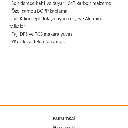
- Son derece hafif ve duyarlı 24T karbon malzeme
- Özel camou BOPP kaplama
- Fuji K-konsept dolaşmayan çerçeve Alconite
halkalar
- Fuji DPS ve TCS makara yuvası
- Yüksek kaliteli olta çantası
Bu ürünün fiyat bilgisi, resim, ürün açıklamalarında ve diğer
konularda yetersiz gördüğünüz noktaları öneri formunu
Bu ürüne ilk yorumu siz yapın!
kullanarak tarafımıza iletebilirsiniz.
Görüş ve önerileriniz için teşekkür ederiz.
Yorum Yaz
Ürün resmi kalitesiz, bozuk veya görüntülenemiyor.
Ürün açıklamasında eksik bilgiler bulunuyor.
Ürün bilgilerinde hatalar bulunuyor.
Kurumsal
Ürün fiyatı diğer sitelerden daha pahalı.
Hakkımızda