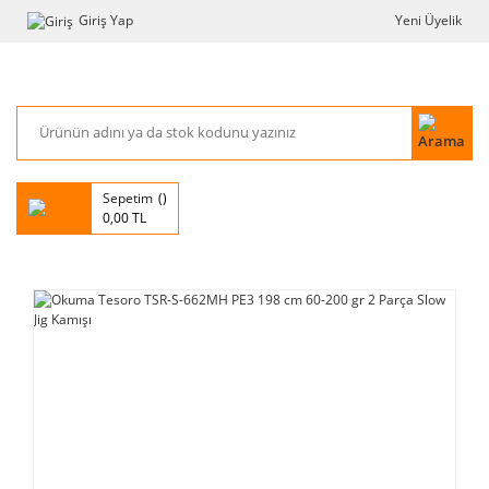
Giriş Yap
Yeni Üyelik
Sepetim
0,00 TL