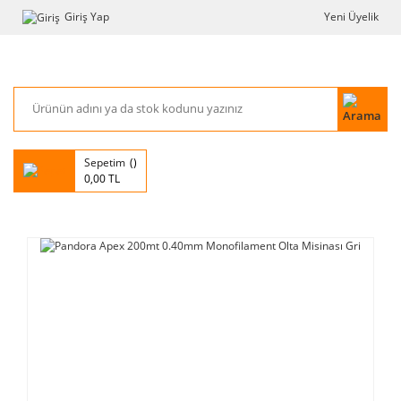
Giriş Yap
Yeni Üyelik
Sepetim
0,00 TL