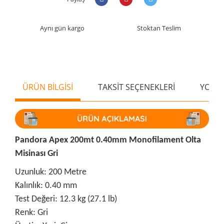
Aynı gün kargo
Stoktan Teslim
ÜRÜN BİLGİSİ
TAKSİT SEÇENEKLERİ
YORU
Pandora Apex 200mt 0.40mm Monofilament Olta
Misinası Gri
Uzunluk: 200 Metre
Kalınlık: 0.40 mm
Test Değeri: 12.3 kg (27.1 lb)
Renk: Gri