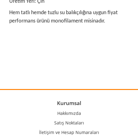
Üretim Yeri: Çin
Hem tatlı hemde tuzlu su balıkçılığına uygun fiyat
performans ürünü monofilament misinadır.
Bu ürünün fiyat bilgisi, resim, ürün açıklamalarında ve diğer
konularda yetersiz gördüğünüz noktaları öneri formunu
Bu ürüne ilk yorumu siz yapın!
kullanarak tarafımıza iletebilirsiniz.
Görüş ve önerileriniz için teşekkür ederiz.
Yorum Yaz
Ürün resmi kalitesiz, bozuk veya görüntülenemiyor.
Ürün açıklamasında eksik bilgiler bulunuyor.
Ürün bilgilerinde hatalar bulunuyor.
Kurumsal
Ürün fiyatı diğer sitelerden daha pahalı.
Hakkımızda
Bu ürüne benzer farklı alternatifler olmalı.
Satış Noktaları
İletişim ve Hesap Numaraları