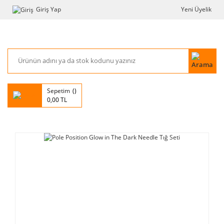
Giriş Yap
Yeni Üyelik
Sepetim
0,00 TL