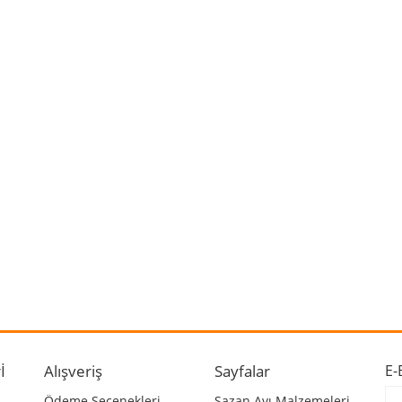
 ve diğer konularda yetersiz gördüğünüz noktaları öneri formunu kullanarak ta
Bu ürüne ilk yorumu siz yapın!
r.
Yorum Yaz
İ
Alışveriş
Sayfalar
E-
Ödeme Seçenekleri
Sazan Avı Malzemeleri