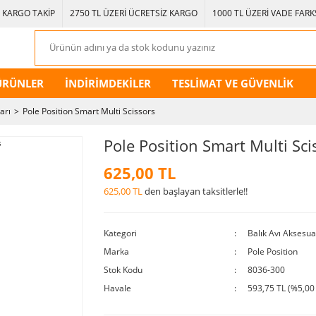
KARGO TAKİP
2750 TL ÜZERİ ÜCRETSİZ KARGO
1000 TL ÜZERİ VADE FARKS
ÜRÜNLER
İNDİRİMDEKİLER
TESLİMAT VE GÜVENLİK
arı
Pole Position Smart Multi Scissors
Pole Position Smart Multi Sci
625,00 TL
625,00 TL
den başlayan taksitlerle!!
Kategori
Balık Avı Aksesua
Marka
Pole Position
Stok Kodu
8036-300
Havale
593,75 TL (%5,00 