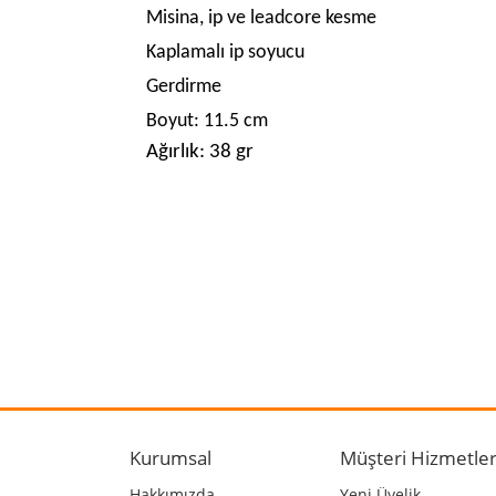
Misina, ip ve leadcore kesme
Kaplamalı ip soyucu
Gerdirme
Boyut: 11.5 cm
Ağırlık: 38 gr
Bu ürünün fiyat bilgisi, resim, ürün açıklamalarında
Görüş ve önerileriniz için teşekkür ederiz.
Ürün resmi kalitesiz, bozuk veya görüntülenemiyo
Ürün açıklamasında eksik bilgiler bulunuyor.
Kurumsal
Müşteri Hizmetler
Ürün bilgilerinde hatalar bulunuyor.
Hakkımızda
Yeni Üyelik