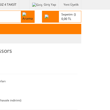
IZ 4 TAKSİT
Giriş Yap
Yeni Üyelik
Sepetim
0,00 TL
ssors
rları
havale indirimi)