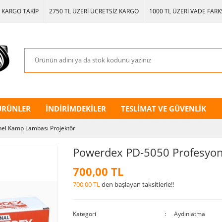
KARGO TAKİP
2750 TL ÜZERİ ÜCRETSİZ KARGO
1000 TL ÜZERİ VADE FARKS
ÜRÜNLER
İNDİRİMDEKİLER
TESLİMAT VE GÜVENLİK
el Kamp Lambası Projektör
Powerdex PD-5050 Profesyon
700,00 TL
700,00 TL
den başlayan taksitlerle!!
Kategori
Aydınlatma