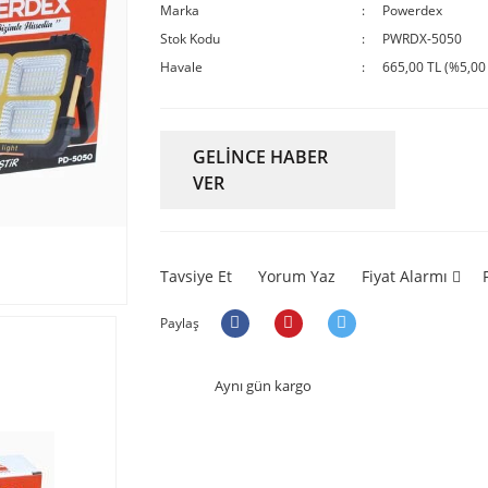
Marka
Powerdex
Stok Kodu
PWRDX-5050
Havale
665,00 TL (%5,00 
GELİNCE HABER
VER
Tavsiye Et
Yorum Yaz
Fiyat Alarmı
Paylaş
Aynı gün kargo