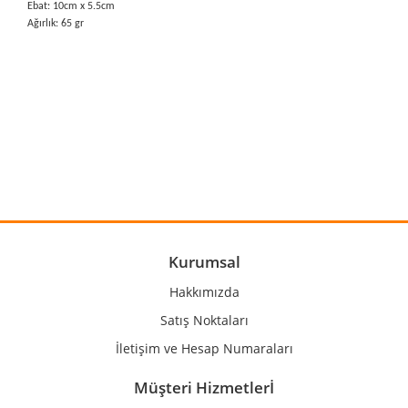
Ebat: 10cm x 5.5cm
Ağırlık: 65 gr
Bu ürünün fiyat bilgisi, resim, ürün açıklamalarında ve diğer
konularda yetersiz gördüğünüz noktaları öneri formunu
Bu ürüne ilk yorumu siz yapın!
kullanarak tarafımıza iletebilirsiniz.
Görüş ve önerileriniz için teşekkür ederiz.
Yorum Yaz
Ürün resmi kalitesiz, bozuk veya görüntülenemiyor.
Ürün açıklamasında eksik bilgiler bulunuyor.
Ürün bilgilerinde hatalar bulunuyor.
Kurumsal
Ürün fiyatı diğer sitelerden daha pahalı.
Hakkımızda
Bu ürüne benzer farklı alternatifler olmalı.
Satış Noktaları
İletişim ve Hesap Numaraları
Müşteri Hizmetlerİ