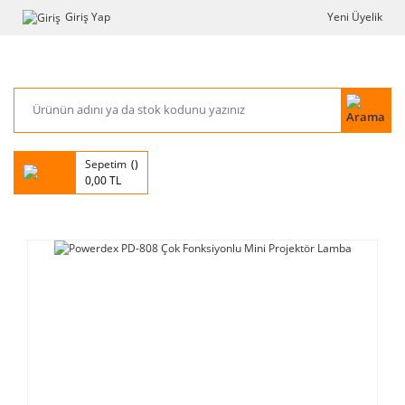
Giriş Yap
Yeni Üyelik
Sepetim
0,00 TL