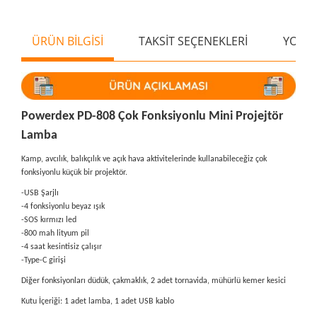
ÜRÜN BİLGİSİ
TAKSİT SEÇENEKLERİ
YORU
Powerdex PD-808 Çok Fonksiyonlu Mini Projejtör
Lamba
Kamp, avcılık, balıkçılık ve açık hava aktivitelerinde kullanabileceğiz çok
fonksiyonlu küçük bir projektör.
-USB Şarjlı
-4 fonksiyonlu beyaz ışık
-SOS kırmızı led
-800 mah lityum pil
-4 saat kesintisiz çalışır
-Type-C girişi
Diğer fonksiyonları düdük, çakmaklık, 2 adet tornavida, mühürlü kemer kesici
Kutu İçeriği: 1 adet lamba, 1 adet USB kablo