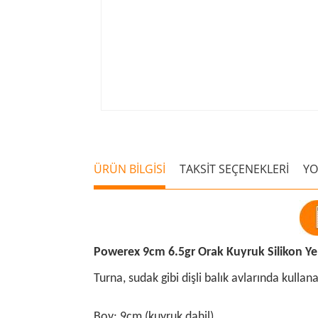
ÜRÜN BİLGİSİ
TAKSİT SEÇENEKLERİ
Y
Powerex 9cm 6.5gr Orak Kuyruk Silikon Y
Turna, sudak gibi dişli balık avlarında kulla
Boy: 9cm (kuyruk dahil)