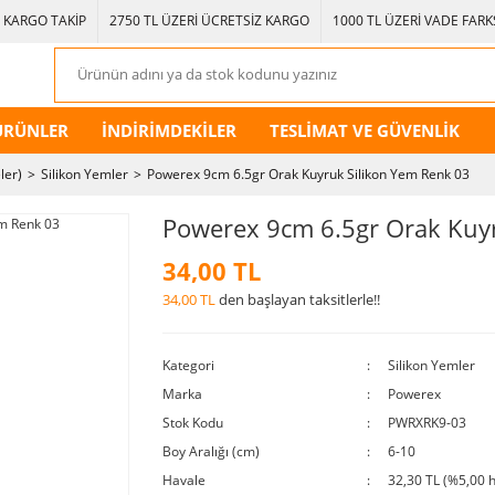
KARGO TAKİP
2750 TL ÜZERİ ÜCRETSİZ KARGO
1000 TL ÜZERİ VADE FARKS
ÜRÜNLER
İNDİRİMDEKİLER
TESLİMAT VE GÜVENLİK
ler)
Silikon Yemler
Powerex 9cm 6.5gr Orak Kuyruk Silikon Yem Renk 03
Powerex 9cm 6.5gr Orak Kuyr
34,00 TL
34,00 TL
den başlayan taksitlerle!!
Kategori
Silikon Yemler
Marka
Powerex
Stok Kodu
PWRXRK9-03
Boy Aralığı (cm)
6-10
Havale
32,30 TL (%5,00 h