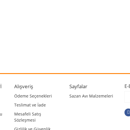
 ve diğer konularda yetersiz gördüğünüz noktaları öneri formunu kullanarak ta
Bu ürüne ilk yorumu siz yapın!
r.
Yorum Yaz
İ
Alışveriş
Sayfalar
E-
Ödeme Seçenekleri
Sazan Avı Malzemeleri
Teslimat ve İade
mu
Mesafeli Satış
Sözleşmesi
Gizlilik ve Güvenlik