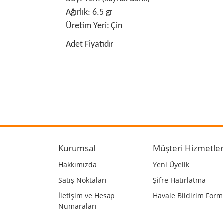
Ağırlık: 6.5 gr
Üretim Yeri: Çin
Adet Fiyatıdır
Bu ürünün fiyat bilgisi, resim, ürün açıklamalarında
Görüş ve önerileriniz için teşekkür ederiz.
Ürün resmi kalitesiz, bozuk veya görüntülenemiyo
Ürün açıklamasında eksik bilgiler bulunuyor.
Kurumsal
Müşteri Hizmetler
Ürün bilgilerinde hatalar bulunuyor.
Hakkımızda
Yeni Üyelik
Ürün fiyatı diğer sitelerden daha pahalı.
Satış Noktaları
Şifre Hatırlatma
Bu ürüne benzer farklı alternatifler olmalı.
İletişim ve Hesap
Havale Bildirim For
Numaraları