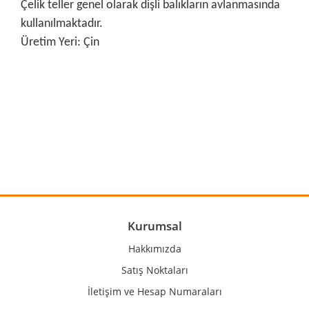
Çelik teller genel olarak dişli balıkların avlanmasında
kullanılmaktadır.
Üretim Yeri: Çin
Bu ürünün fiyat bilgisi, resim, ürün açıklamalarında ve diğer
konularda yetersiz gördüğünüz noktaları öneri formunu
Bu ürüne ilk yorumu siz yapın!
kullanarak tarafımıza iletebilirsiniz.
Görüş ve önerileriniz için teşekkür ederiz.
Yorum Yaz
Ürün resmi kalitesiz, bozuk veya görüntülenemiyor.
Ürün açıklamasında eksik bilgiler bulunuyor.
Ürün bilgilerinde hatalar bulunuyor.
Kurumsal
Ürün fiyatı diğer sitelerden daha pahalı.
Hakkımızda
Bu ürüne benzer farklı alternatifler olmalı.
Satış Noktaları
İletişim ve Hesap Numaraları