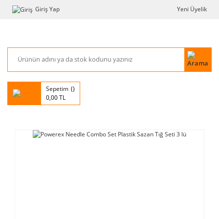
Giriş Yap
Yeni Üyelik
Sepetim
0,00 TL