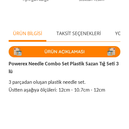
ÜRÜN BİLGİSİ
TAKSİT SEÇENEKLERİ
YORU
Powerex Needle Combo Set Plastik Sazan Tığ Seti 3
lü
3 parçadan oluşan plastik needle set.
Üstten aşağıya ölçüleri: 12cm - 10.7cm - 12cm
Bu ürünün fiyat bilgisi, resim, ürün açıklamalarında ve diğer
konularda yetersiz gördüğünüz noktaları öneri formunu
Bu ürüne ilk yorumu siz yapın!
kullanarak tarafımıza iletebilirsiniz.