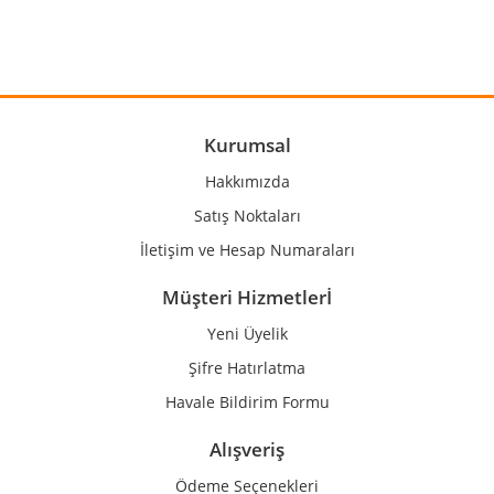
Görüş ve önerileriniz için teşekkür ederiz.
Yorum Yaz
Ürün resmi kalitesiz, bozuk veya görüntülenemiyor.
Ürün açıklamasında eksik bilgiler bulunuyor.
Ürün bilgilerinde hatalar bulunuyor.
Kurumsal
Ürün fiyatı diğer sitelerden daha pahalı.
Hakkımızda
Bu ürüne benzer farklı alternatifler olmalı.
Satış Noktaları
İletişim ve Hesap Numaraları
Müşteri Hizmetlerİ
Yeni Üyelik
Gönder
Şifre Hatırlatma
Havale Bildirim Formu
Alışveriş
Ödeme Seçenekleri