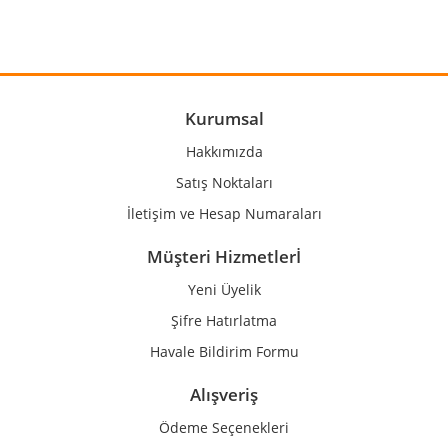
Görüş ve önerileriniz için teşekkür ederiz.
Yorum Yaz
Ürün resmi kalitesiz, bozuk veya görüntülenemiyor.
Ürün açıklamasında eksik bilgiler bulunuyor.
Ürün bilgilerinde hatalar bulunuyor.
Kurumsal
Ürün fiyatı diğer sitelerden daha pahalı.
Hakkımızda
Bu ürüne benzer farklı alternatifler olmalı.
Satış Noktaları
İletişim ve Hesap Numaraları
Müşteri Hizmetlerİ
Yeni Üyelik
Gönder
Şifre Hatırlatma
Havale Bildirim Formu
Alışveriş
Ödeme Seçenekleri