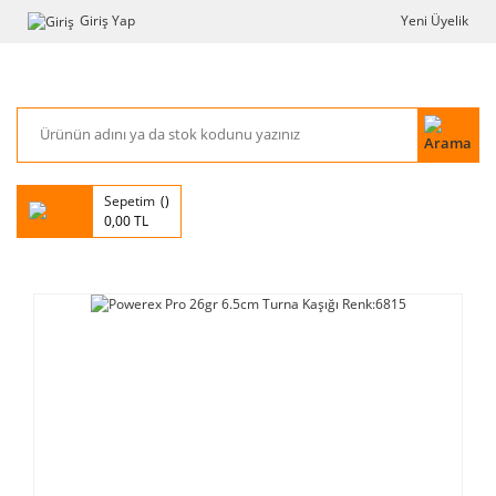
Giriş Yap
Yeni Üyelik
Sepetim
0,00 TL