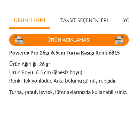
ÜRÜN BİLGİSİ
TAKSİT SEÇENEKLERİ
YORU
Powerex Pro 26gr 6.5cm Turna Kaşığı Renk:6815
Ürün Ağırlığı: 26 gr
Ürün Boyu: 6.5 cm (iğnesiz boyu)
Renk: Tek yönlüdür. Arka bölümü gümüş rengidir.
Turna, şabut, levrek, lüfer avlarınızda kullanabilirsiniz.
Bu ürünün fiyat bilgisi, resim, ürün açıklamalarında ve diğer
konularda yetersiz gördüğünüz noktaları öneri formunu
Bu ürüne ilk yorumu siz yapın!
kullanarak tarafımıza iletebilirsiniz.