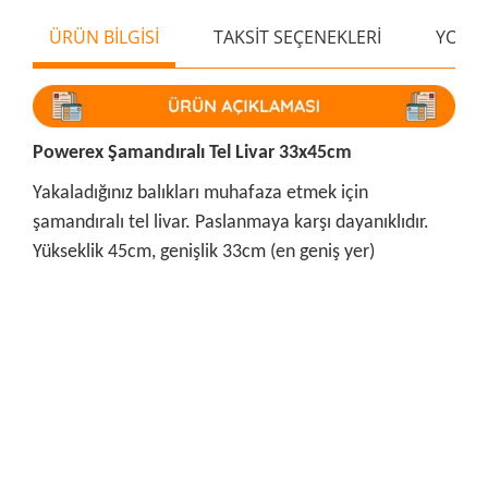
ÜRÜN BİLGİSİ
TAKSİT SEÇENEKLERİ
YORU
Powerex Şamandıralı Tel Livar 33x45cm
Yakaladığınız balıkları muhafaza etmek için
şamandıralı tel livar. Paslanmaya karşı dayanıklıdır.
Yükseklik 45cm, genişlik 33cm (en geniş yer)
Bu ürünün fiyat bilgisi, resim, ürün açıklamalarında ve diğer
konularda yetersiz gördüğünüz noktaları öneri formunu
Bu ürüne ilk yorumu siz yapın!
kullanarak tarafımıza iletebilirsiniz.
Görüş ve önerileriniz için teşekkür ederiz.
Yorum Yaz
Ürün resmi kalitesiz, bozuk veya görüntülenemiyor.