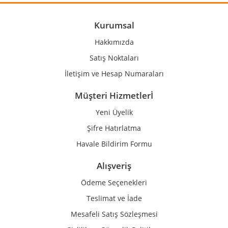
Ürün açıklamasında eksik bilgiler bulunuyor.
Ürün bilgilerinde hatalar bulunuyor.
Kurumsal
Ürün fiyatı diğer sitelerden daha pahalı.
Hakkımızda
Bu ürüne benzer farklı alternatifler olmalı.
Satış Noktaları
İletişim ve Hesap Numaraları
Müşteri Hizmetlerİ
Yeni Üyelik
Gönder
Şifre Hatırlatma
Havale Bildirim Formu
Alışveriş
Ödeme Seçenekleri
Teslimat ve İade
Mesafeli Satış Sözleşmesi