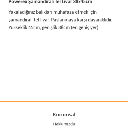
Powerex Şamandıralı Tel Livar 38x45cm
Yakaladığınız balıkları muhafaza etmek için
şamandıralı tel livar. Paslanmaya karşı dayanıklıdır.
Yükseklik 45cm, genişlik 38cm (en geniş yer)
Bu ürünün fiyat bilgisi, resim, ürün açıklamalarında ve diğer
konularda yetersiz gördüğünüz noktaları öneri formunu
Bu ürüne ilk yorumu siz yapın!
kullanarak tarafımıza iletebilirsiniz.
Görüş ve önerileriniz için teşekkür ederiz.
Yorum Yaz
Ürün resmi kalitesiz, bozuk veya görüntülenemiyor.
Ürün açıklamasında eksik bilgiler bulunuyor.
Ürün bilgilerinde hatalar bulunuyor.
Kurumsal
Ürün fiyatı diğer sitelerden daha pahalı.
Hakkımızda
Bu ürüne benzer farklı alternatifler olmalı.