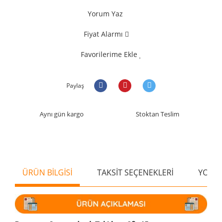
Yorum Yaz
Fiyat Alarmı
Favorilerime Ekle
Paylaş
Aynı gün kargo
Stoktan Teslim
ÜRÜN BİLGİSİ
TAKSİT SEÇENEKLERİ
YORU