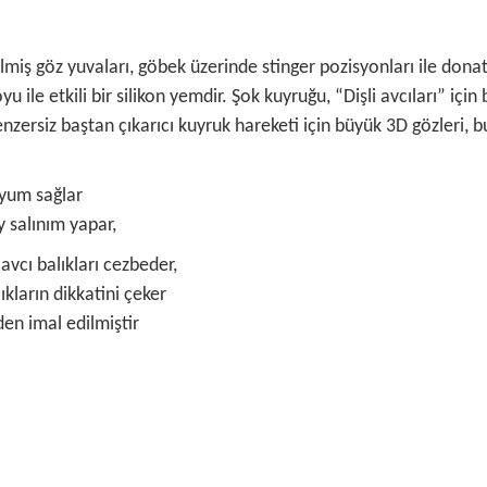
ş göz yuvaları, göbek üzerinde stinger pozisyonları ile donatı
 ile etkili bir silikon yemdir. Şok kuyruğu, “Dişli avcıları” içi
zersiz baştan çıkarıcı kuyruk hareketi için büyük 3D gözleri, b
uyum sağlar
y salınım yapar,
avcı balıkları cezbeder,
ların dikkatini çeker
den imal edilmiştir
 ve diğer konularda yetersiz gördüğünüz noktaları öneri formunu kullanarak ta
Bu ürüne ilk yorumu siz yapın!