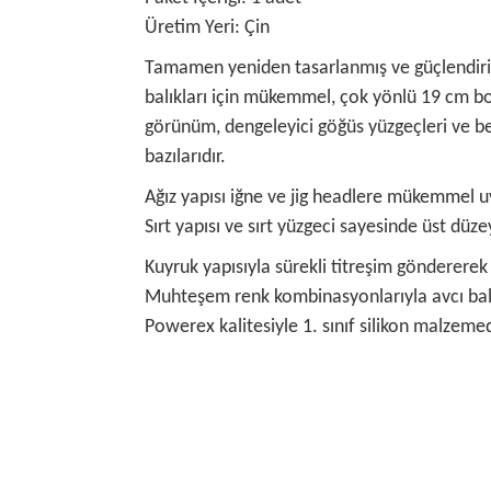
Üretim Yeri: Çin
Tamamen yeniden tasarlanmış ve güçlendirilmi
balıkları için mükemmel, çok yönlü 19 cm boyu
görünüm, dengeleyici göğüs yüzgeçleri ve ben
bazılarıdır.
Ağız yapısı iğne ve jig headlere mükemmel 
Sırt yapısı ve sırt yüzgeci sayesinde üst düze
Kuyruk yapısıyla sürekli titreşim göndererek 
Muhteşem renk kombinasyonlarıyla avcı balık
Powerex kalitesiyle 1. sınıf silikon malzeme
Bu ürünün fiyat bilgisi, resim, ürün açıklamalarında
Görüş ve önerileriniz için teşekkür ederiz.