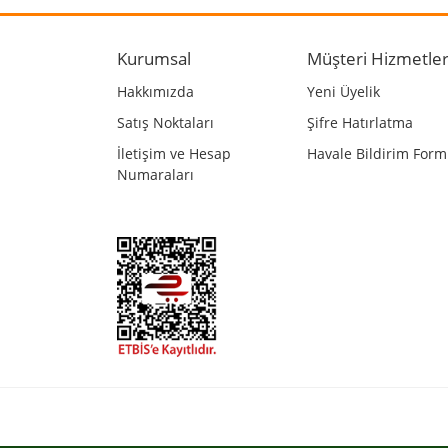
Ürün resmi kalitesiz, bozuk veya görüntülenemiyo
Ürün açıklamasında eksik bilgiler bulunuyor.
Kurumsal
Müşteri Hizmetler
Ürün bilgilerinde hatalar bulunuyor.
Hakkımızda
Yeni Üyelik
Ürün fiyatı diğer sitelerden daha pahalı.
Satış Noktaları
Şifre Hatırlatma
Bu ürüne benzer farklı alternatifler olmalı.
İletişim ve Hesap
Havale Bildirim For
Numaraları