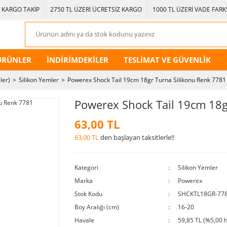
KARGO TAKİP
2750 TL ÜZERİ ÜCRETSİZ KARGO
1000 TL ÜZERİ VADE FARKS
ÜRÜNLER
İNDİRİMDEKİLER
TESLİMAT VE GÜVENLİK
ler)
Silikon Yemler
Powerex Shock Tail 19cm 18gr Turna Silikonu Renk 7781
Powerex Shock Tail 19cm 18g
63,00 TL
63,00 TL
den başlayan taksitlerle!!
Kategori
Silikon Yemler
Marka
Powerex
Stok Kodu
SHCKTL18GR-77
Boy Aralığı (cm)
16-20
Havale
59,85 TL (%5,00 h