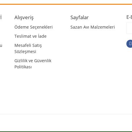
r.
Yorum Yaz
İ
Alışveriş
Sayfalar
E-
Ödeme Seçenekleri
Sazan Avı Malzemeleri
Teslimat ve İade
mu
Mesafeli Satış
Sözleşmesi
Gizlilik ve Güvenlik
Politikası
Gönder