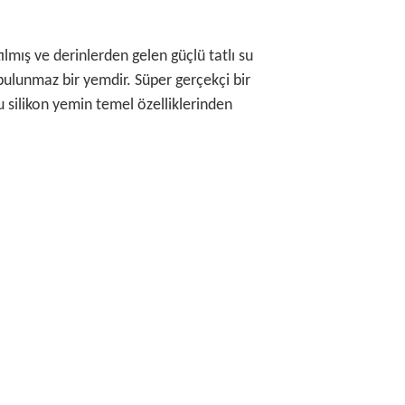
lmış ve derinlerden gelen güçlü tatlı su
n bulunmaz bir yemdir. Süper gerçekçi bir
u silikon yemin temel özelliklerinden
rafımıza iletebilirsiniz.