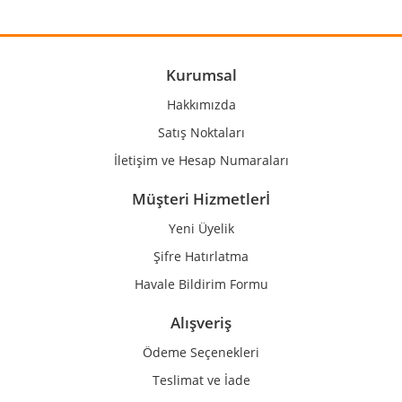
Yorum Yaz
Ürün resmi kalitesiz, bozuk veya görüntülenemiyor.
Ürün açıklamasında eksik bilgiler bulunuyor.
Ürün bilgilerinde hatalar bulunuyor.
Kurumsal
Ürün fiyatı diğer sitelerden daha pahalı.
Hakkımızda
Bu ürüne benzer farklı alternatifler olmalı.
Satış Noktaları
İletişim ve Hesap Numaraları
Müşteri Hizmetlerİ
Yeni Üyelik
Gönder
Şifre Hatırlatma
Havale Bildirim Formu
Alışveriş
Ödeme Seçenekleri
Teslimat ve İade