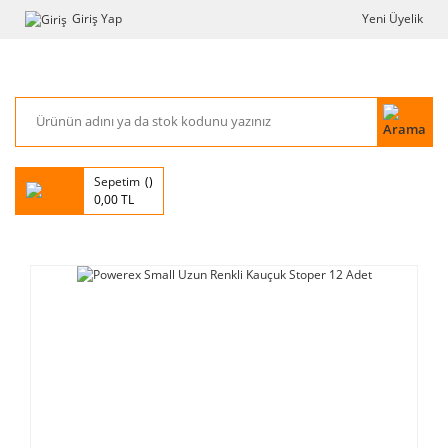
Giriş Yap
Yeni Üyelik
Sepetim
0,00 TL