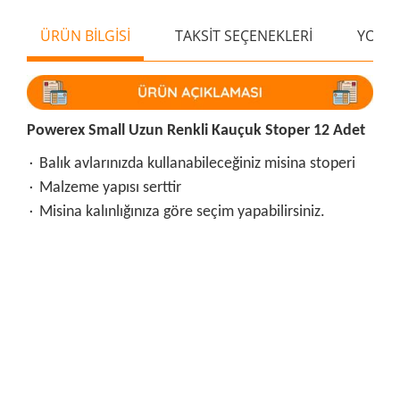
ÜRÜN BİLGİSİ
TAKSİT SEÇENEKLERİ
YORU
Powerex Small Uzun Renkli Kauçuk Stoper 12 Adet
۰ Balık avlarınızda kullanabileceğiniz misina stoperi
۰ Malzeme yapısı serttir
۰ Misina kalınlığınıza göre seçim yapabilirsiniz.
Bu ürünün fiyat bilgisi, resim, ürün açıklamalarında ve diğer
konularda yetersiz gördüğünüz noktaları öneri formunu
Bu ürüne ilk yorumu siz yapın!
kullanarak tarafımıza iletebilirsiniz.
Görüş ve önerileriniz için teşekkür ederiz.