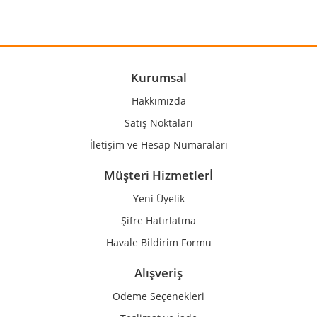
Yorum Yaz
Ürün resmi kalitesiz, bozuk veya görüntülenemiyor.
Ürün açıklamasında eksik bilgiler bulunuyor.
Ürün bilgilerinde hatalar bulunuyor.
Kurumsal
Ürün fiyatı diğer sitelerden daha pahalı.
Hakkımızda
Bu ürüne benzer farklı alternatifler olmalı.
Satış Noktaları
İletişim ve Hesap Numaraları
Müşteri Hizmetlerİ
Yeni Üyelik
Gönder
Şifre Hatırlatma
Havale Bildirim Formu
Alışveriş
Ödeme Seçenekleri