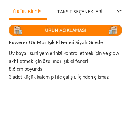
ÜRÜN BİLGİSİ
TAKSİT SEÇENEKLERİ
YORU
Powerex UV Mor Işık El Feneri Siyah Gövde
Uv boyalı suni yemlerinizi kontrol etmek için ve glow
aktif etmek için özel mor ışık el feneri
8.6 cm boyunda
3 adet küçük kalem pil ile çalışır. İçinden çıkmaz
Bu ürünün fiyat bilgisi, resim, ürün açıklamalarında ve diğer
konularda yetersiz gördüğünüz noktaları öneri formunu
Bu ürüne ilk yorumu siz yapın!
kullanarak tarafımıza iletebilirsiniz.
Görüş ve önerileriniz için teşekkür ederiz.