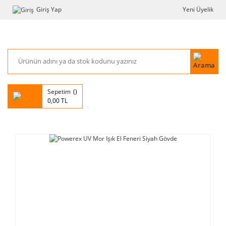
Giriş Yap
Yeni Üyelik
Sepetim
0,00 TL