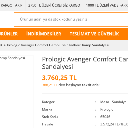
KARGO TAKİP
2750 TL ÜZERİ ÜCRETSİZ KARGO
1000 TL ÜZERİ VADE FARKS
ÜRÜNLER
İNDİRİMDEKİLER
TESLİMAT VE GÜVENLİK
et
Prologic Avenger Comfort Camo Chair Katlanır Kamp Sandalyesi
Prologic Avenger Comfort Ca
Sandalyesi
3.760,25 TL
388,21 TL
den başlayan taksitlerle!!
Kategori
Masa - Sandalye 
Marka
Prologic
Stok Kodu
65046
Havale
3.572,24 TL (%5,0