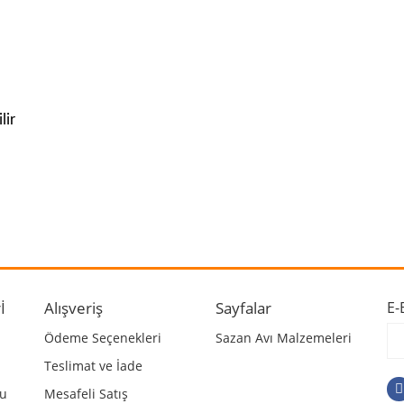
lir
 ve diğer konularda yetersiz gördüğünüz noktaları öneri formunu kullanarak ta
Bu ürüne ilk yorumu siz yapın!
r.
Yorum Yaz
İ
Alışveriş
Sayfalar
E-
Ödeme Seçenekleri
Sazan Avı Malzemeleri
Teslimat ve İade
mu
Mesafeli Satış