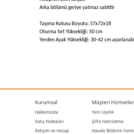
Arka bölümü geriye yatmaz sabittir
Taşıma Kutusu Boyutu: 57x72x18
Oturma Sırt Yüksekliği: 50 cm
Yerden Ayak Yüksekliği: 30-42 cm ayarlanabi
Bu ürünün fiyat bilgisi, resim, ürün açıklamalarında
Görüş ve önerileriniz için teşekkür ederiz.
Ürün resmi kalitesiz, bozuk veya görüntülenemiyo
Ürün açıklamasında eksik bilgiler bulunuyor.
Kurumsal
Müşteri Hizmetler
Ürün bilgilerinde hatalar bulunuyor.
Hakkımızda
Yeni Üyelik
Ürün fiyatı diğer sitelerden daha pahalı.
Satış Noktaları
Şifre Hatırlatma
Bu ürüne benzer farklı alternatifler olmalı.
İletişim ve Hesap
Havale Bildirim For