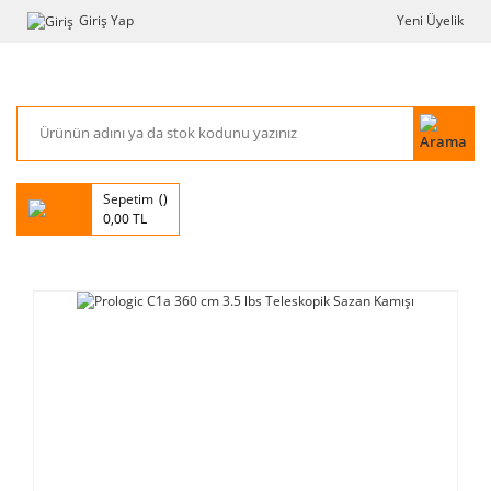
Giriş Yap
Yeni Üyelik
Sepetim
0,00 TL