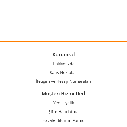
konularda yetersiz gördüğünüz noktaları öneri formunu
Bu ürüne ilk yorumu siz yapın!
kullanarak tarafımıza iletebilirsiniz.
Görüş ve önerileriniz için teşekkür ederiz.
Yorum Yaz
Ürün resmi kalitesiz, bozuk veya görüntülenemiyor.
Ürün açıklamasında eksik bilgiler bulunuyor.
Ürün bilgilerinde hatalar bulunuyor.
Ürün fiyatı diğer sitelerden daha pahalı.
Kurumsal
Bu ürüne benzer farklı alternatifler olmalı.
Hakkımızda
Satış Noktaları
İletişim ve Hesap Numaraları
Müşteri Hizmetlerİ
Gönder
Yeni Üyelik
Şifre Hatırlatma
Havale Bildirim Formu