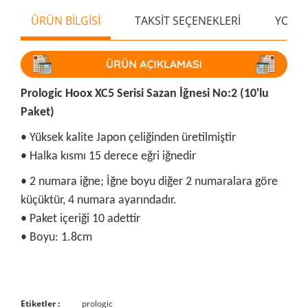
ÜRÜN BİLGİSİ
TAKSİT SEÇENEKLERİ
YORU
Prologic Hoox XC5 Serisi Sazan İğnesi No:2 (10'lu
Paket)
• Yüksek kalite Japon çeliğinden üretilmiştir
• Halka kısmı 15 derece eğri iğnedir
• 2 numara iğne; İğne boyu diğer 2 numaralara göre
küçüktür, 4 numara ayarındadır.
• Paket içeriği 10 adettir
• Boyu: 1.8cm
Bu ürünün fiyat bilgisi, resim, ürün açıklamalarında ve diğer
Etiketler :
prologic