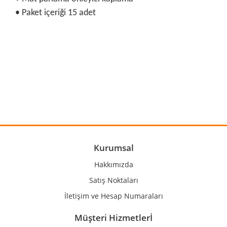
• Paket içeriği 15 adet
Bu ürünün fiyat bilgisi, resim, ürün açıklamalarında ve diğer
konularda yetersiz gördüğünüz noktaları öneri formunu
Bu ürüne ilk yorumu siz yapın!
kullanarak tarafımıza iletebilirsiniz.
Görüş ve önerileriniz için teşekkür ederiz.
Yorum Yaz
Ürün resmi kalitesiz, bozuk veya görüntülenemiyor.
Ürün açıklamasında eksik bilgiler bulunuyor.
Ürün bilgilerinde hatalar bulunuyor.
Kurumsal
Ürün fiyatı diğer sitelerden daha pahalı.
Hakkımızda
Bu ürüne benzer farklı alternatifler olmalı.
Satış Noktaları
İletişim ve Hesap Numaraları
Müşteri Hizmetlerİ