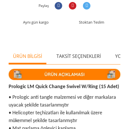
Paylaş
Aynı gün kargo
Stoktan Teslim
ÜRÜN BİLGİSİ
TAKSİT SEÇENEKLERİ
YORU
Prologic LM Quick Change Swivel W/Ring (15 Adet)
• Prologic anti tangle malzemesi ve diğer markalara
uyacak şekilde
tasarlanmıştır
• Helicopter teçhizatları ile kullanılmak üzere
mükemmel şekilde tasarlanmıştır
• Mat parlama önleyici kaplama