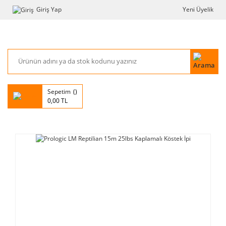
Giriş Yap
Yeni Üyelik
Sepetim
0,00 TL