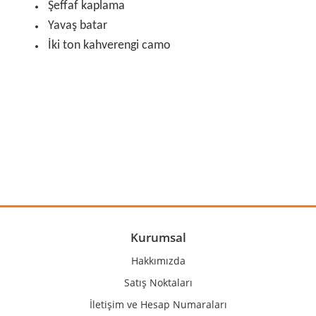
Şeffaf kaplama
Yavaş batar
İki ton kahverengi camo
Bu ürünün fiyat bilgisi, resim, ürün açıklamalarında ve diğer
konularda yetersiz gördüğünüz noktaları öneri formunu
Bu ürüne ilk yorumu siz yapın!
kullanarak tarafımıza iletebilirsiniz.
Görüş ve önerileriniz için teşekkür ederiz.
Yorum Yaz
Ürün resmi kalitesiz, bozuk veya görüntülenemiyor.
Ürün açıklamasında eksik bilgiler bulunuyor.
Ürün bilgilerinde hatalar bulunuyor.
Kurumsal
Ürün fiyatı diğer sitelerden daha pahalı.
Hakkımızda
Bu ürüne benzer farklı alternatifler olmalı.
Satış Noktaları
İletişim ve Hesap Numaraları