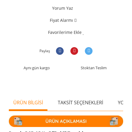
Yorum Yaz
Fiyat Alarmı
Favorilerime Ekle
Paylaş
Aynı gün kargo
Stoktan Teslim
ÜRÜN BİLGİSİ
TAKSİT SEÇENEKLERİ
YORU