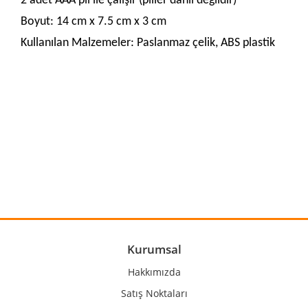
2 adet AAA pil ile çalışır (piller dahil değildir)
Boyut: 14 cm x 7.5 cm x 3 cm
Kullanılan Malzemeler: Paslanmaz çelik, ABS plastik
Bu ürünün fiyat bilgisi, resim, ürün açıklamalarında ve diğer
konularda yetersiz gördüğünüz noktaları öneri formunu
Bu ürüne ilk yorumu siz yapın!
kullanarak tarafımıza iletebilirsiniz.
Görüş ve önerileriniz için teşekkür ederiz.
Yorum Yaz
Ürün resmi kalitesiz, bozuk veya görüntülenemiyor.
Ürün açıklamasında eksik bilgiler bulunuyor.
Ürün bilgilerinde hatalar bulunuyor.
Kurumsal
Ürün fiyatı diğer sitelerden daha pahalı.
Hakkımızda
Bu ürüne benzer farklı alternatifler olmalı.
Satış Noktaları