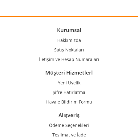
Yorum Yaz
Ürün resmi kalitesiz, bozuk veya görüntülenemiyor.
Ürün açıklamasında eksik bilgiler bulunuyor.
Ürün bilgilerinde hatalar bulunuyor.
Kurumsal
Ürün fiyatı diğer sitelerden daha pahalı.
Hakkımızda
Bu ürüne benzer farklı alternatifler olmalı.
Satış Noktaları
İletişim ve Hesap Numaraları
Müşteri Hizmetlerİ
Yeni Üyelik
Gönder
Şifre Hatırlatma
Havale Bildirim Formu
Alışveriş
Ödeme Seçenekleri
Teslimat ve İade