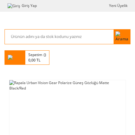
Giriş Yap
Yeni Üyelik
Sepetim
0,00 TL