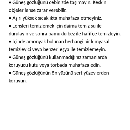
• Güneş gözlüğünü cebinizde taşımayın. Keskin
objeler lense zarar verebilir.
• Aşırı yüksek sıcaklıkta muhafaza etmeyiniz.
• Lensleri temizlemek için daima temiz su ile
durulayın ve sonra pamuklu bez ile hafifçe temizleyin.
• İçinde amonyak bulunan herhangi bir kimyasal
temizleyici veya benzeri eşya ile temizlemeyin.
• Güneş gözlüğünü kullanmadığınız zamanlarda
koruyucu kutu veya torbada muhafaza edin.
• Güneş gözlüğünün ön yüzünü sert yüzeylerden
koruyun.
Bu ürünün fiyat bilgisi, resim, ürün açıklamalarında ve diğer
konularda yetersiz gördüğünüz noktaları öneri formunu
Bu ürüne ilk yorumu siz yapın!
kullanarak tarafımıza iletebilirsiniz.
Görüş ve önerileriniz için teşekkür ederiz.