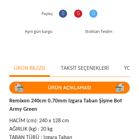
Paylaş
Aynı gün kargo
Stoktan Teslim
ÜRÜN BİLGİSİ
TAKSİT SEÇENEKLERİ
YORU
Remixon 240cm 0.70mm Izgara Taban Şişme Bot
Army Green
HACİM (cm): 240 x 128 cm
AĞIRLIK (kg) : 20 kg
TABAN TÜRÜ : Izgara Taban