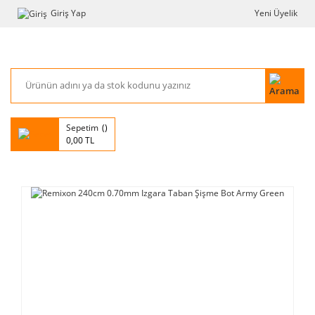
Giriş Yap
Yeni Üyelik
Sepetim
0,00 TL