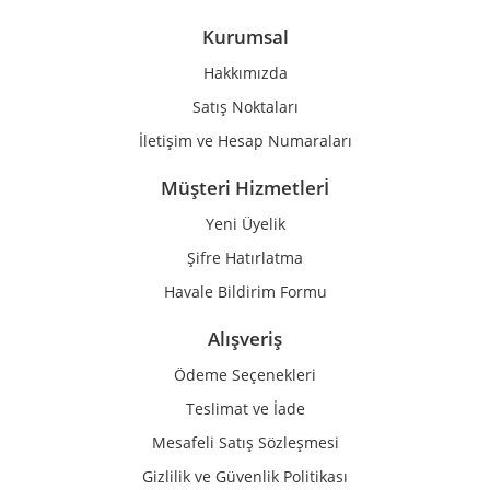
Ürün bilgilerinde hatalar bulunuyor.
Kurumsal
Ürün fiyatı diğer sitelerden daha pahalı.
Hakkımızda
Bu ürüne benzer farklı alternatifler olmalı.
Satış Noktaları
İletişim ve Hesap Numaraları
Müşteri Hizmetlerİ
Yeni Üyelik
Gönder
Şifre Hatırlatma
Havale Bildirim Formu
Alışveriş
Ödeme Seçenekleri
Teslimat ve İade
Mesafeli Satış Sözleşmesi
Gizlilik ve Güvenlik Politikası