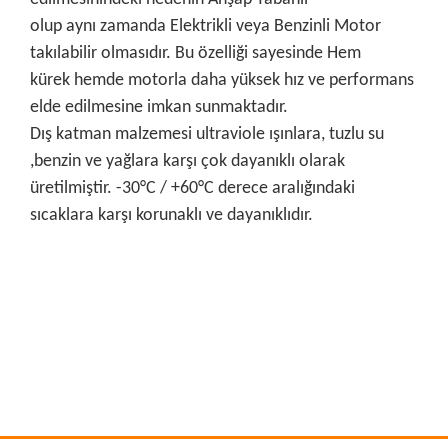
olup aynı zamanda Elektrikli veya Benzinli Motor
takılabilir olmasıdır. Bu özelliği sayesinde Hem
kürek hemde motorla daha yüksek hız ve performans
elde edilmesine imkan sunmaktadır.
Dış katman malzemesi ultraviole ışınlara, tuzlu su
,benzin ve yağlara karşı çok dayanıklı olarak
üretilmiştir. -30°C / +60°C derece aralığındaki
sıcaklara karşı korunaklı ve dayanıklıdır.
Bu ürünün fiyat bilgisi, resim, ürün açıklamalarında ve diğer
konularda yetersiz gördüğünüz noktaları öneri formunu
Bu ürüne ilk yorumu siz yapın!
kullanarak tarafımıza iletebilirsiniz.
Görüş ve önerileriniz için teşekkür ederiz.
Yorum Yaz
Ürün resmi kalitesiz, bozuk veya görüntülenemiyor.
Ürün açıklamasında eksik bilgiler bulunuyor.