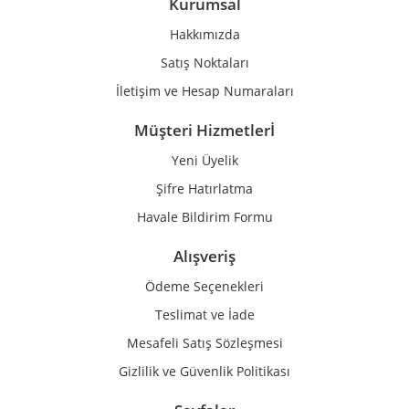
Kurumsal
Ürün fiyatı diğer sitelerden daha pahalı.
Hakkımızda
Bu ürüne benzer farklı alternatifler olmalı.
Satış Noktaları
İletişim ve Hesap Numaraları
Müşteri Hizmetlerİ
Yeni Üyelik
Gönder
Şifre Hatırlatma
Havale Bildirim Formu
Alışveriş
Ödeme Seçenekleri
Teslimat ve İade
Mesafeli Satış Sözleşmesi
Gizlilik ve Güvenlik Politikası