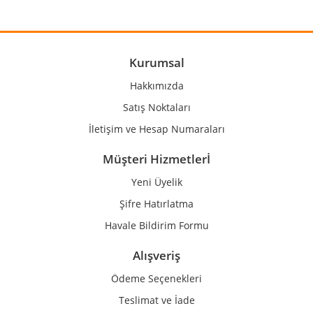
Yorum Yaz
Ürün resmi kalitesiz, bozuk veya görüntülenemiyor.
Ürün açıklamasında eksik bilgiler bulunuyor.
Ürün bilgilerinde hatalar bulunuyor.
Kurumsal
Ürün fiyatı diğer sitelerden daha pahalı.
Hakkımızda
Bu ürüne benzer farklı alternatifler olmalı.
Satış Noktaları
İletişim ve Hesap Numaraları
Müşteri Hizmetlerİ
Yeni Üyelik
Gönder
Şifre Hatırlatma
Havale Bildirim Formu
Alışveriş
Ödeme Seçenekleri
Teslimat ve İade