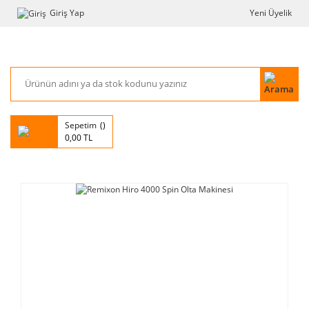
Giriş Yap
Yeni Üyelik
Sepetim
0,00 TL