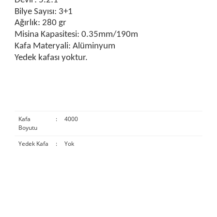
Devir: 5.2:1
Bilye Sayısı: 3+1
Ağırlık: 280 gr
Misina Kapasitesi: 0.35mm/190m
Kafa Materyali: Alüminyum
Yedek kafası yoktur.
Kafa
:
4000
Boyutu
Yedek Kafa
:
Yok
Bu ürünün fiyat bilgisi, resim, ürün açıklamalarında ve diğer
konularda yetersiz gördüğünüz noktaları öneri formunu
Bu ürüne ilk yorumu siz yapın!
kullanarak tarafımıza iletebilirsiniz.
Görüş ve önerileriniz için teşekkür ederiz.